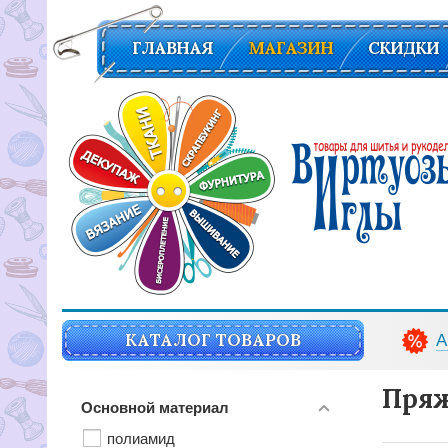
ГЛАВНАЯ
МАГАЗИН
СКИДКИ
Вирутозы иглы. Товары для шитья и рукоделья
КАТАЛОГ ТОВАРОВ
А
Пряж
Основной материал
полиамид