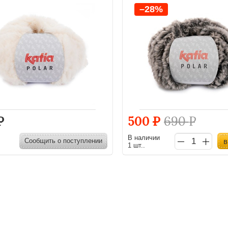
–28%
Р
500
Р
690
Р
В наличии
Сообщить о поступлении
в
1 шт..