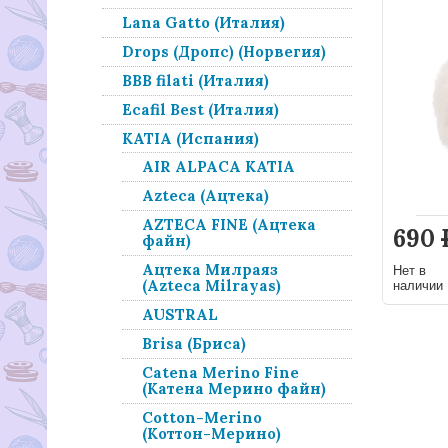
Lana Gatto (Италия)
Drops (Дропс) (Норвегия)
BBB filati (Италия)
Ecafil Best (Италия)
KATIA (Испания)
AIR ALPACA KATIA
Azteca (Ацтека)
AZTECA FINE (Ацтека
690
файн)
Ацтека Милраяз
Нет в
(Azteca Milrayas)
наличии
AUSTRAL
Brisa (Бриса)
Catena Merino Fine
(Катена Мерино файн)
Cotton-Merino
(Коттон-Мерино)