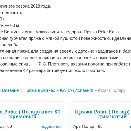
имнего сезона 2018 года.
 полиэстр.
0 г
ти — 60 м
е Виртуозы иглы можно купить недорого Пряжа Polar Katia.
ная губчатая пряжа с мягкой пушистой поверхностью, идеальн
гардероба.
отличная пряжа для создания веселых детских кардиганов и бар
я создания теплых шарфов и легких шапочек с помпонами.
ованные спицы — 7−8. Плотность вязания полотна при работе на
ее изделие 42 размера потребуется около 5 мотков.
Вязание
Пряжа в мотках
KATIA (Испания)
Polar (Полар)
 Polar ( Полар) цвет 80
Пряжа Polar ( Полар) 
кремовый
дымчатый
ар- 80
подробнее
Арт. Полар - 85