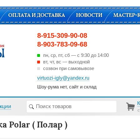
ОПЛАТА И ДОСТАВКА
НОВОСТИ
МАСТЕР-
8-915-309-90-08
8-903-783-09-68
пн, ср, пт, cб — с 9:30 до 14:00
вт, чт, вс — выходной
созвон при самовывозе
virtuozi-igly@yandex.ru
Шоу-рума нет, сайт и склад
кции
с
а Polar ( Полар )