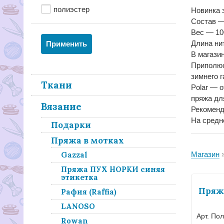
полиэстер
Новинка з
Состав —
Вес — 10
Длина ни
В магазин
Приполюс
зимнего 
Ткани
Polar — 
пряжа дл
Вязание
Рекоменд
На средн
Подарки
Пряжа в мотках
Gazzal
Магазин
Пряжа ПУХ НОРКИ синяя
этикетка
Пряжа
Рафия (Raffia)
LANOSO
Арт. Пол
Rowan