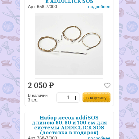
к ADDICLICK SOS
Арт. 658-7/000
подробнее
2 050
Р
В наличии
в корзину
3 шт..
Набор лесок addiSOS
длиною 60, 80 и 100 см для
системы ADDICLICK SOS
(доставка в подарок)
Арт. 768-7/000
подробнее