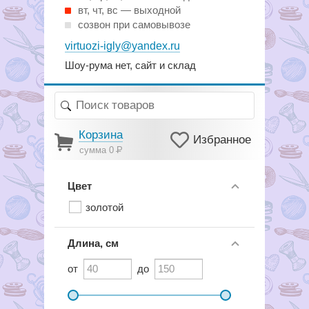
вт, чт, вс — выходной
созвон при самовывозе
virtuozi-igly@yandex.ru
Шоу-рума нет, сайт и склад
Корзина
Избранное
сумма 0
Р
Цвет
золотой
Длина, см
от
до