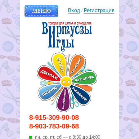
МЕНЮ
Вход
Регистрация
/
Вирутозы иглы. Товары для
8-915-309-90-08
шитья и рукоделья
8-903-783-09-68
пн, ср, пт, cб — с 9:30 до 14:00