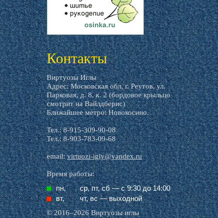
livemaster.ru
Контакты
Виртуозы Иглы
Адрес: Московская обл, г. Реутов, ул.
Парковая, д. 8, к. 2 (бордовое крыльцо
смотрит на Вайлдберис)
Ближайшее метро: Новокосино.
Тел.: 8-915-309-90-08
Тел.: 8-903-783-09-68
email:
virtuozi-igly@yandex.ru
Время работы:
пн,
ср, пт, cб — с 9:30 до 14:00
вт,
чт, вс — выходной
© 2016–2026 Виртуозы иглы