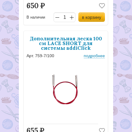
650
Р
в корзину
В наличии
Дополнительная леска 100
см LACE SHORT для
системы addiClick
Арт. 759-7/100
подробнее
655
Р