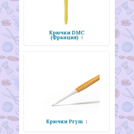
Крючки DMC
(Франция)
9
Крючки Prym
1