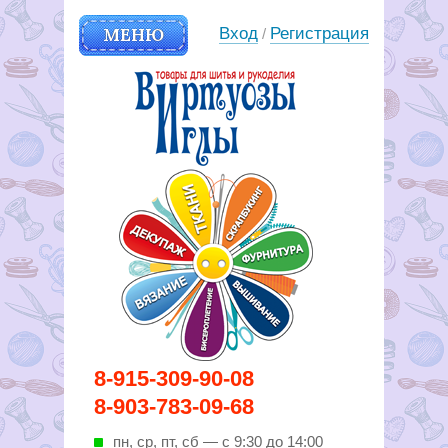
МЕНЮ
Вход
Регистрация
/
Вирутозы иглы. Товары для
8-915-309-90-08
шитья и рукоделья
8-903-783-09-68
пн, ср, пт, cб — с 9:30 до 14:00