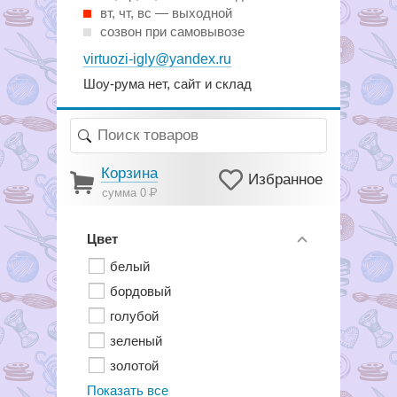
вт, чт, вс — выходной
созвон при самовывозе
virtuozi-igly@yandex.ru
Шоу-рума нет, сайт и склад
Корзина
Избранное
сумма 0
Р
Цвет
белый
бордовый
голубой
зеленый
золотой
Показать все