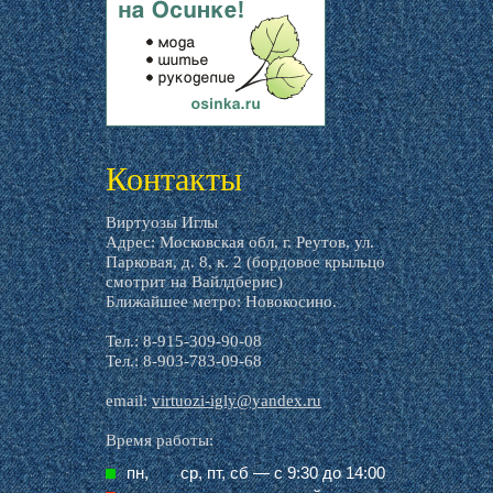
livemaster.ru
Контакты
Виртуозы Иглы
Адрес: Московская обл, г. Реутов, ул.
Парковая, д. 8, к. 2 (бордовое крыльцо
смотрит на Вайлдберис)
Ближайшее метро: Новокосино.
Тел.: 8-915-309-90-08
Тел.: 8-903-783-09-68
email:
virtuozi-igly@yandex.ru
Время работы:
пн,
ср, пт, cб — с 9:30 до 14:00