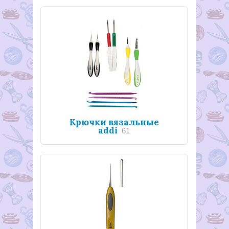
Крючки вязальные
addi
61