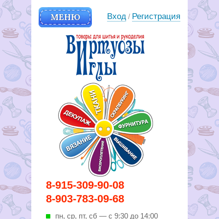
МЕНЮ
Вход
Регистрация
/
Вирутозы иглы. Товары для
8-915-309-90-08
шитья и рукоделья
8-903-783-09-68
пн, ср, пт, cб — с 9:30 до 14:00