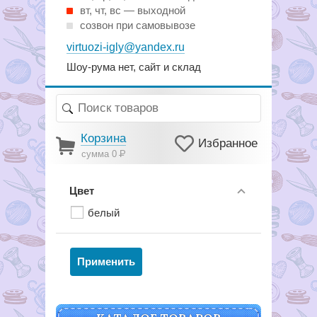
вт, чт, вс — выходной
созвон при самовывозе
virtuozi-igly@yandex.ru
Шоу-рума нет, сайт и склад
Корзина
Избранное
сумма 0
Р
Цвет
белый