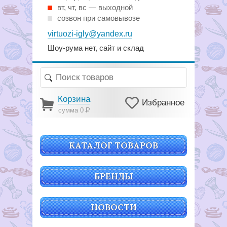
вт, чт, вс — выходной
созвон при самовывозе
virtuozi-igly@yandex.ru
Шоу-рума нет, сайт и склад
Корзина
Избранное
сумма 0
Р
КАТАЛОГ ТОВАРОВ
БРЕНДЫ
НОВОСТИ