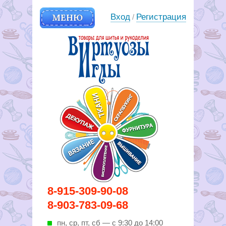
МЕНЮ
Вход
Регистрация
/
Вирутозы иглы. Товары для
8-915-309-90-08
шитья и рукоделья
8-903-783-09-68
пн, ср, пт, cб — с 9:30 до 14:00