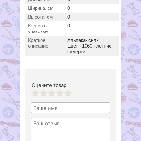
Ширина, см
0
Высота, см
0
Кол-во в
0
упаковке
Краткое
Альпака- силк
описание
Цвет - 1060 - летние
сумерки
Оцените товар
1
2
3
4
5