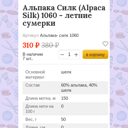
Альпака Силк (Alpaca
Silk) 1060 - летние
сумерки
Артикул
Альпака- силк 1060
310
Р
380
Р
В наличии
в корзину
7 шт..
Основной
шелк
материал
Состав
60% альпака, 40%
шелк
Длина мотка, м
150
Длина нити на
0
100 г
Вес, г
50
Длина, см
0