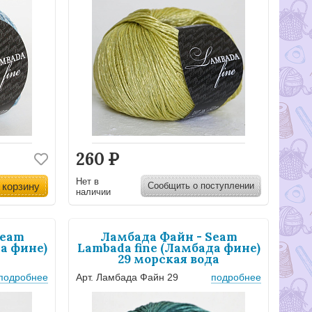
260
Р
Нет в
 корзину
Сообщить о поступлении
наличии
Seam
Ламбада Файн - Seam
а фине)
Lambada fine (Ламбада фине)
29 морская вода
подробнее
Арт. Ламбада Файн 29
подробнее