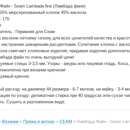
Файн - Seam Lambada fine (Ламбада фине)
 55% мерсеризованный хлопок 45% вискоза
- 170
.
итель : Германия для Сеам
к весенне-летнему сезону для всех ценителей качества и красо
 настроение шикарными расцветками. Сочетание хлопка с виско
коза смягчает хлопковые изделия, придавая изделию дополните
мбада файн по очень выгодной цене!
уемые спицы 3-3,5 мм. Узоры - ажуры или лицевая гладь. Косы, 
ликолепна при вязании крючком!
уемый крючок:
 расход: на джемпер 44 размера - 6-7 мотков, на майку - 3-4 мо
ации по уходу: деликатная стирка при 40 градусах или сухая ч
ть. Сушить в разложенном виде.
Вязание
Пряжа в мотках
СЕАМ
Ламбада Файн - Seam Lambada fine