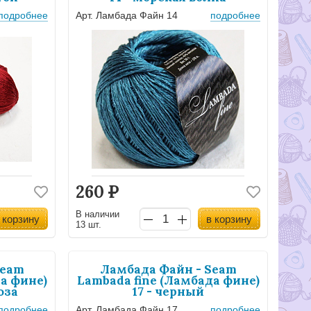
подробнее
Арт. Ламбада Файн 14
подробнее
260
Р
В наличии
 корзину
в корзину
13 шт.
Seam
Ламбада Файн - Seam
а фине)
Lambada fine (Ламбада фине)
юза
17 - черный
подробнее
Арт. Ламбада Файн 17
подробнее