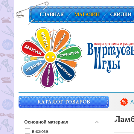
ГЛАВНАЯ
МАГАЗИН
СКИДКИ
Вирутозы иглы. Товары для шитья и рукоделья
КАТАЛОГ ТОВАРОВ
А
Ламб
Основной материал
вискоза