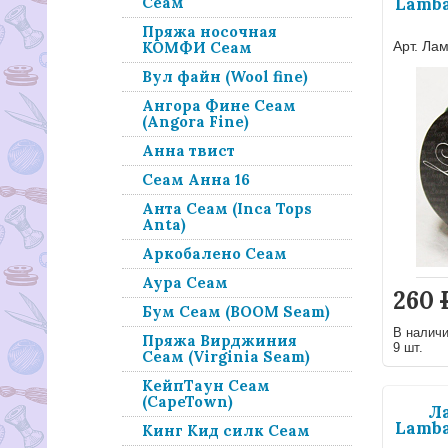
Lamba
Сеам
Пряжа носочная
Арт. Ла
КОМФИ Сеам
Вул файн (Wool fine)
Ангора Фине Сеам
(Angora Fine)
Анна твист
Сеам Анна 16
Анта Сеам (Inca Tops
Anta)
Аркобалено Сеам
Аура Сеам
260
Бум Сеам (BOOM Seam)
В налич
Пряжа Вирджиния
9 шт.
Сеам (Virginia Seam)
КейпТаун Сеам
(CapeTown)
Л
Lamba
Кинг Кид силк Сеам