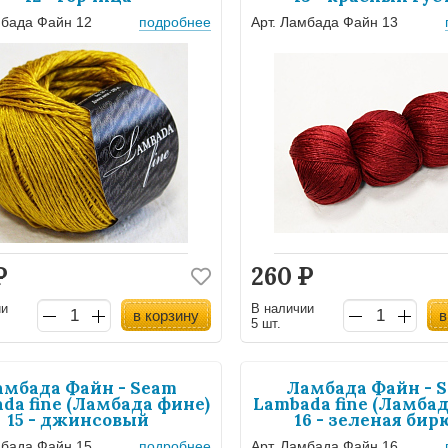
мбада Файн 12
подробнее
Арт. Ламбада Файн 13
Р
260
Р
ии
В наличии
в корзину
в
5 шт.
амбада Файн - Seam
Ламбада Файн - 
da fine (Ламбада фине)
Lambada fine (Ламбад
15 - джинсовый
16 - зеленая бир
мбада Файн 15
подробнее
Арт. Ламбада Файн 16