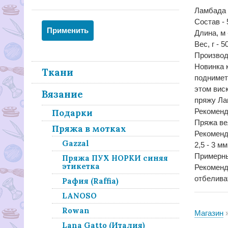
Ламбада 
Состав -
Длина, м 
Вес, г - 50
Производ
Новинка 
Ткани
поднимет
этом вис
Вязание
пряжу Ла
Рекоменд
Подарки
Пряжа ве
Пряжа в мотках
Рекоменд
Gazzal
2,5 - 3 мм
Примерный
Пряжа ПУХ НОРКИ синяя
этикетка
Рекоменд
отбелива
Рафия (Raffia)
LANOSO
Rowan
Магазин
Lana Gatto (Италия)