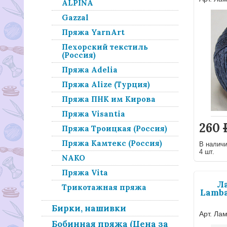
ALPINA
Gazzal
Пряжа YarnArt
Пехорский текстиль
(Россия)
Пряжа Adelia
Пряжа Alize (Турция)
Пряжа ПНК им Кирова
Пряжа Visantia
260
Пряжа Троицкая (Россия)
Пряжа Камтекс (Россия)
В налич
4 шт.
NAKO
Пряжа Vita
Л
Трикотажная пряжа
Lamba
Бирки, нашивки
Арт. Ла
Бобинная пряжа (Цена за