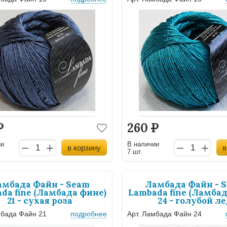
Р
260
Р
ии
В наличии
в корзину
в
7 шт.
амбада Файн - Seam
Ламбада Файн - 
da fine (Ламбада фине)
Lambada fine (Ламбад
21 - сухая роза
24 - голубой л
мбада Файн 21
подробнее
Арт. Ламбада Файн 24