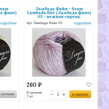
Seam
Ламбада Файн - Seam
а фине)
Lambada fine (Ламбада фине)
й
03 - нежная сирень
подробнее
Арт. Ламбада Файн 03
подробнее
260
Р
В наличии
ступлении
в корзину
7 шт.