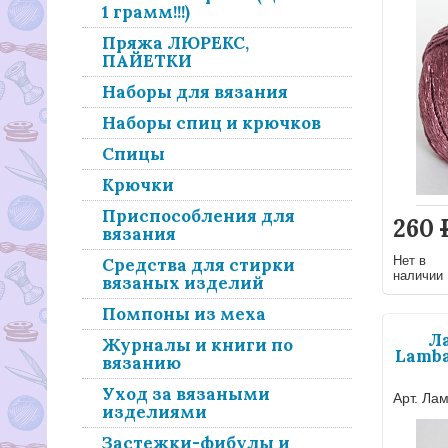
1 грамм!!!)
Пряжа ЛЮРЕКС,
ПАЙЕТКИ
Наборы для вязания
Наборы спиц и крючков
Спицы
Крючки
Приспособления для
260
вязания
Нет в
Средства для стирки
наличии
вязаных изделий
Помпоны из меха
Л
Журналы и книги по
Lamba
вязанию
Уход за вязаными
Арт. Ла
изделиями
Застежки-фибулы и