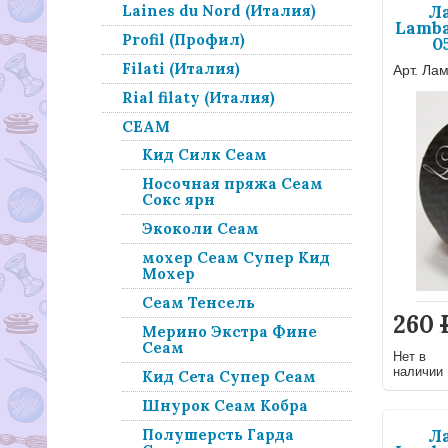
Л
Laines du Nord (Италия)
Lamba
Profil (Профил)
0
Filati (Италия)
Арт. Ла
Rial filaty (Италия)
СЕАМ
Кид Силк Сеам
Носочная пряжа Сеам
Сокс ярн
Экоколи Сеам
мохер Сеам Супер Кид
Мохер
Сеам Тенсель
260
Мерино Экстра Фине
Сеам
Нет в
наличии
Кид Сета Супер Сеам
Шнурок Сеам Кобра
Л
Полушерсть Гарда