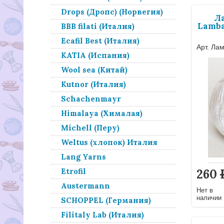
Drops (Дропс) (Норвегия)
Л
Lamba
BBB filati (Италия)
Ecafil Best (Италия)
Арт. Ла
KATIA (Испания)
Wool sea (Китай)
Kutnor (Италия)
Schachenmayr
Himalaya (Хималая)
Michell (Перу)
Weltus (хлопок) Италия
Lang Yarns
260
Etrofil
Austermann
Нет в
наличии
SCHOPPEL (Германия)
Filitaly Lab (Италия)