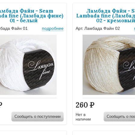
амбада Файн - Seam
Ламбада Файн - 
da fine (Ламбада фине)
Lambada fine (Ламбад
01 - белый
02 - кремовы
мбада Файн 01
подробнее
Арт. Ламбада Файн 02
Р
260
Р
Нет в
Сообщить о поступлении
Сообщить о по
наличии