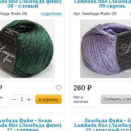
da fine (Ламбада фине)
Lambada fine (Ламбад
08 - еловый
09 сирень
мбада Файн 08
подробнее
Арт. Ламбада Файн 09
Р
260
Р
ии
Нет в
в корзину
Сообщить о по
наличии
амбада Файн - Seam
Ламбада Файн - 
da fine (Ламбада фине)
Lambada fine (Ламбад
12 - горчица
13 - красный гус