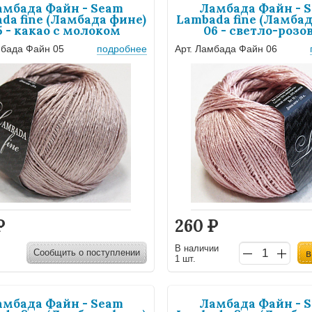
амбада Файн - Seam
Ламбада Файн - 
da fine (Ламбада фине)
Lambada fine (Ламбад
5 - какао с молоком
06 - светло-розо
мбада Файн 05
подробнее
Арт. Ламбада Файн 06
Р
260
Р
В наличии
Сообщить о поступлении
в
1 шт.
амбада Файн - Seam
Ламбада Файн - 