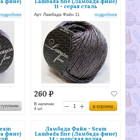
а фине)
Lambada fine (Ламбада фине)
11 - серая сталь
подробнее
Арт. Ламбада Файн 11
подробнее
260
Р
В наличии
ступлении
в корзину
4 шт.
Seam
Ламбада Файн - Seam
а фине)
Lambada fine (Ламбада фине)
той
14 - морская волна