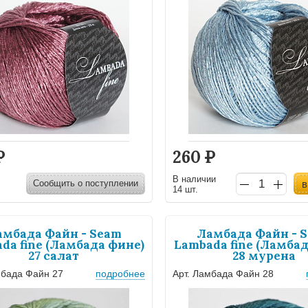
Р
260
Р
В наличии
Сообщить о поступлении
в
14 шт.
амбада Файн - Seam
Ламбада Файн - 
da fine (Ламбада фине)
Lambada fine (Ламбад
27 салат
28 мурена
мбада Файн 27
подробнее
Арт. Ламбада Файн 28