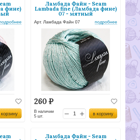
Seam
Ламбада Файн - Seam
а фине)
Lambada fine (Ламбада фине)
вый
07 - мятный
подробнее
Арт. Ламбада Файн 07
подробнее
260
Р
В наличии
 корзину
в корзину
5 шт.
Seam
Ламбада Файн - Seam