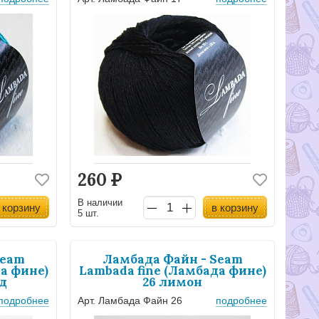
260
Р
В наличии
 корзину
в корзину
5 шт.
Seam
Ламбада Файн - Seam
а фине)
Lambada fine (Ламбада фине)
ед
26 лимон
подробнее
Арт. Ламбада Файн 26
подробнее