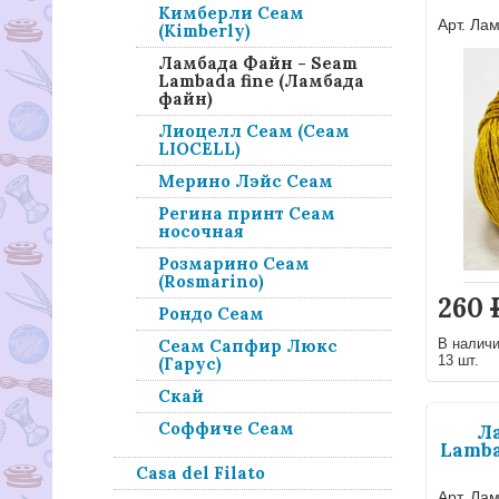
Кимберли Сеам
Арт. Ла
(Kimberly)
Ламбада Файн - Seam
Lambada fine (Ламбада
файн)
Лиоцелл Сеам (Сеам
LIOCELL)
Мерино Лэйс Сеам
Регина принт Сеам
носочная
Розмарино Сеам
(Rosmarino)
260
Рондо Сеам
В налич
Сеам Сапфир Люкс
13 шт.
(Гарус)
Скай
Соффиче Сеам
Л
Lamba
Casa del Filato
Арт. Ла