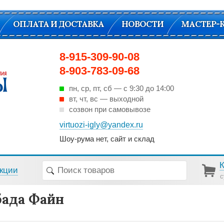
ОПЛАТА И ДОСТАВКА
НОВОСТИ
МАСТЕР-
8-915-309-90-08
8-903-783-09-68
пн, ср, пт, cб — с 9:30 до 14:00
вт, чт, вс — выходной
созвон при самовывозе
virtuozi-igly@yandex.ru
Шоу-рума нет, сайт и склад
кции
с
ада Файн