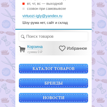
вт, чт, вс — выходной
созвон при самовывозе
virtuozi-igly@yandex.ru
Шоу-рума нет, сайт и склад
Корзина
Избранное
сумма 0
Р
КАТАЛОГ ТОВАРОВ
БРЕНДЫ
НОВОСТИ