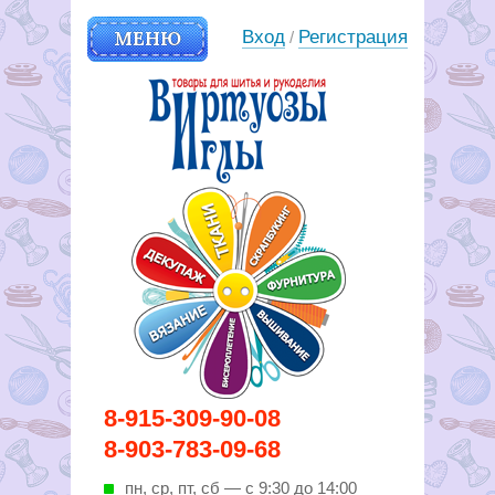
МЕНЮ
Вход
Регистрация
/
Вирутозы иглы. Товары для
8-915-309-90-08
шитья и рукоделья
8-903-783-09-68
пн, ср, пт, cб — с 9:30 до 14:00