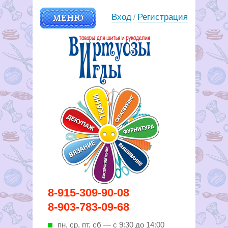
МЕНЮ
Вход
Регистрация
/
Вирутозы иглы. Товары для
8-915-309-90-08
шитья и рукоделья
8-903-783-09-68
пн, ср, пт, cб — с 9:30 до 14:00