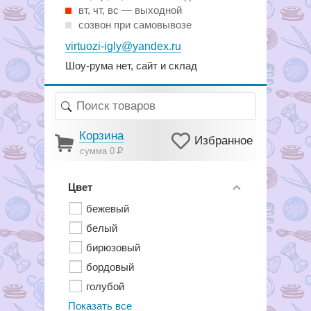
вт, чт, вс — выходной
созвон при самовывозе
virtuozi-igly@yandex.ru
Шоу-рума нет, сайт и склад
Корзина
Избранное
сумма 0
Р
Цвет
бежевый
белый
бирюзовый
бордовый
голубой
Показать все