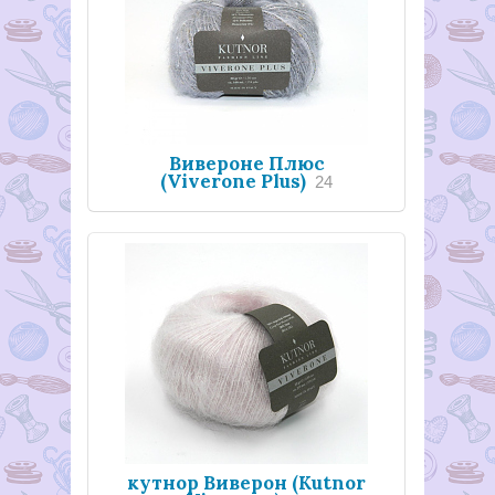
Вивероне Плюс
(Viverone Plus)
24
кутнор Виверон (Kutnor