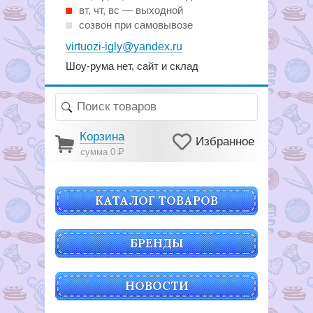
вт, чт, вс — выходной
созвон при самовывозе
virtuozi-igly@yandex.ru
Шоу-рума нет, сайт и склад
Корзина
Избранное
сумма 0
Р
КАТАЛОГ ТОВАРОВ
БРЕНДЫ
НОВОСТИ