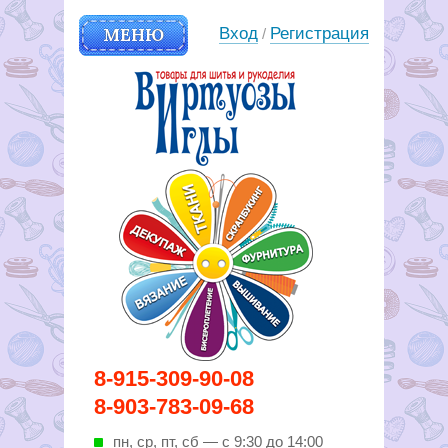
МЕНЮ
Вход
Регистрация
/
Вирутозы иглы. Товары для
8-915-309-90-08
шитья и рукоделья
8-903-783-09-68
пн, ср, пт, cб — с 9:30 до 14:00