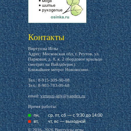
livemaster.ru
Контакты
Виртуозы Иглы
Адрес: Московская обл, г. Реутов, ул.
Парковая, д. 8, к. 2 (бордовое крыльцо
смотрит на Вайлдберис)
Ближайшее метро: Новокосино.
Тел.: 8-915-309-90-08
Тел.: 8-903-783-09-68
email:
virtuozi-igly@yandex.ru
Время работы:
пн,
ср, пт, cб — с 9:30 до 14:00
вт,
чт, вс — выходной
© 2016–2026 Виртуозы иглы