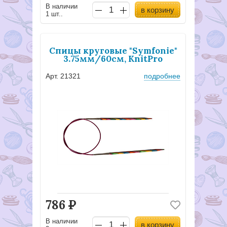
В наличии
в корзину
1 шт..
Спицы круговые "Symfonie"
3.75мм/60см, KnitPro
Арт. 21321
подробнее
786
Р
В наличии
в корзину