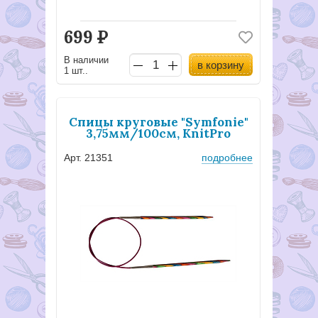
699
Р
В наличии
в корзину
1 шт..
Спицы круговые "Symfonie"
3,75мм/100см, KnitPro
Арт. 21351
подробнее