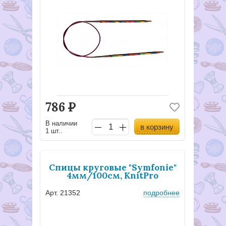
786
Р
В наличии
в корзину
1 шт..
Спицы круговые "Symfonie"
4мм/100см, KnitPro
Арт. 21352
подробнее