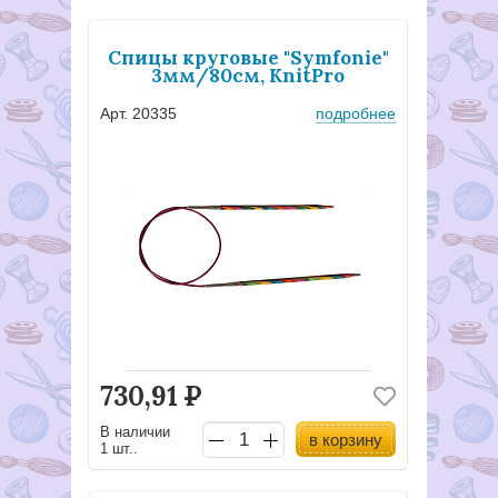
Спицы круговые "Symfonie"
3мм/80см, KnitPro
Арт. 20335
подробнее
730,91
Р
В наличии
в корзину
1 шт..