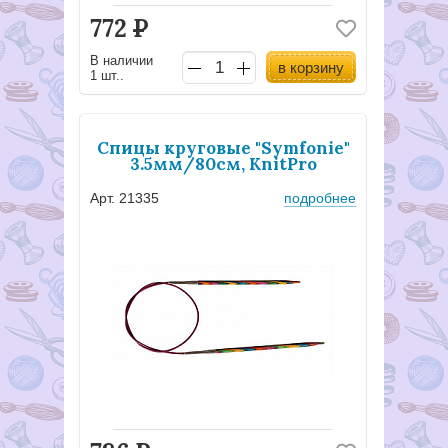
772
Р
В наличии
в корзину
1 шт..
Спицы круговые "Symfonie"
3.5мм/80см, KnitPro
Арт. 21335
подробнее