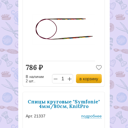
786
Р
В наличии
в корзину
2 шт..
Спицы круговые "Symfonie"
4мм/80см, KnitPro
Арт. 21337
подробнее