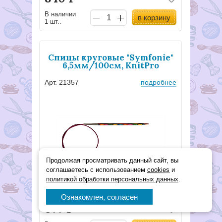
В наличии
в корзину
1 шт..
Спицы круговые "Symfonie"
6,5мм/100см, KnitPro
Арт. 21357
подробнее
Продолжая просматривать данный сайт, вы
соглашаетесь с использованием
cookies
и
политикой обработки персональных данных
.
Ознакомлен, согласен
877
Р