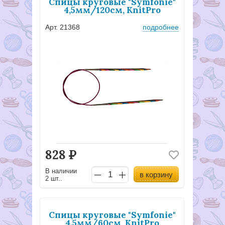
Спицы круговые "Symfonie"
4,5мм/120см, KnitPro
Арт. 21368
подробнее
828
Р
В наличии
в корзину
2 шт..
Спицы круговые "Symfonie"
4.5мм/60см, KnitPro