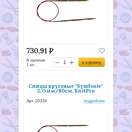
730,91
Р
В наличии
в корзину
1 шт..
Спицы круговые "Symfonie"
2,75мм/80см, KnitPro
Арт. 20334
подробнее