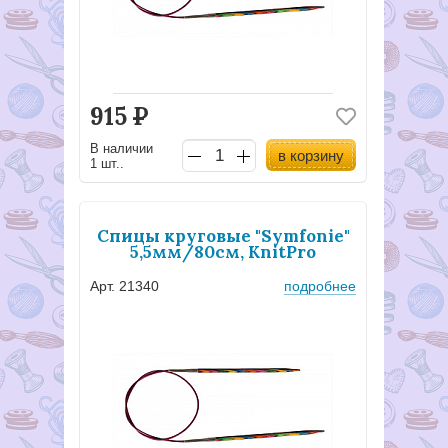
915
Р
В наличии
в корзину
1 шт..
Спицы круговые "Symfonie"
5,5мм/80см, KnitPro
Арт. 21340
подробнее