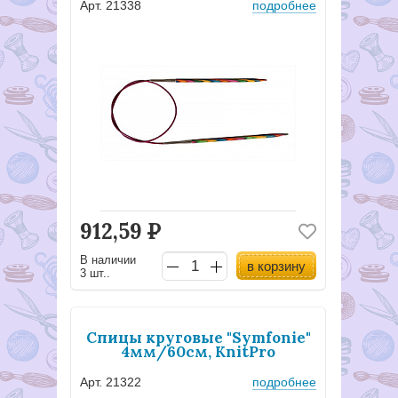
Арт. 21338
подробнее
912,59
Р
В наличии
в корзину
3 шт..
Спицы круговые "Symfonie"
4мм/60см, KnitPro
Арт. 21322
подробнее