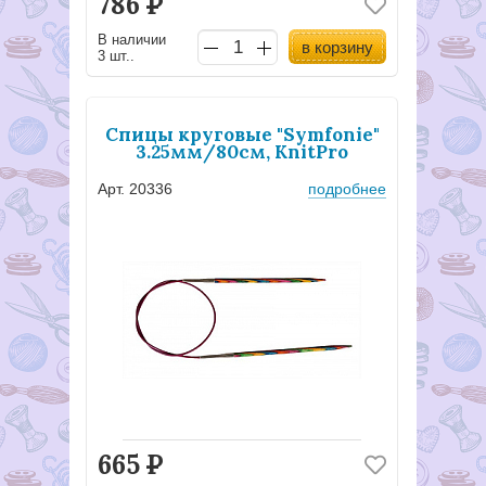
786
Р
В наличии
в корзину
3 шт..
Спицы круговые "Symfonie"
3.25мм/80см, KnitPro
Арт. 20336
подробнее
665
Р