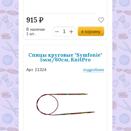
915
Р
В наличии
в корзину
1 шт..
Спицы круговые "Symfonie"
5мм/60см, KnitPro
Арт. 21324
подробнее