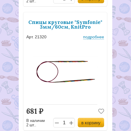
2 шт..
Спицы круговые "Symfonie"
3мм/60см, KnitPro
Арт. 21320
подробнее
681
Р
В наличии
в корзину
2 шт..