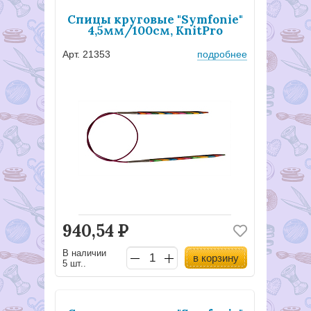
Спицы круговые "Symfonie"
4,5мм/100см, KnitPro
Арт. 21353
подробнее
940,54
Р
В наличии
в корзину
5 шт..