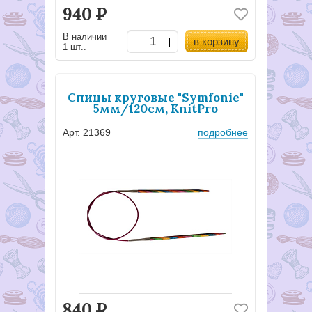
940
Р
В наличии
в корзину
1 шт..
Спицы круговые "Symfonie"
5мм/120см, KnitPro
Арт. 21369
подробнее
840
Р