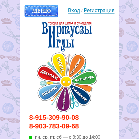
МЕНЮ
Вход
Регистрация
/
Вирутозы иглы. Товары для
8-915-309-90-08
шитья и рукоделья
8-903-783-09-68
пн, ср, пт, cб — с 9:30 до 14:00