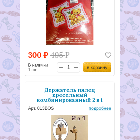
300
Р
495
Р
В наличии
в корзину
1 шт.
Держатель пялец
кресельный
комбинированный 2 в 1
Арт. 013BOS
подробнее