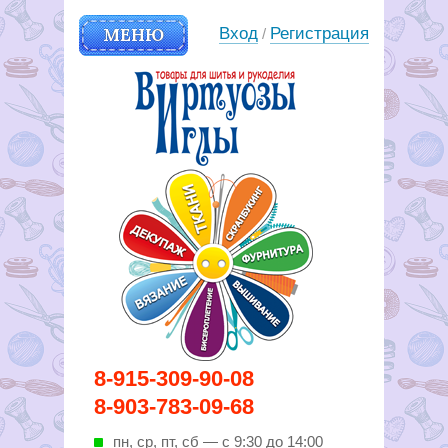
МЕНЮ
Вход
Регистрация
/
Вирутозы иглы. Товары для
8-915-309-90-08
шитья и рукоделья
8-903-783-09-68
пн, ср, пт, cб — с 9:30 до 14:00