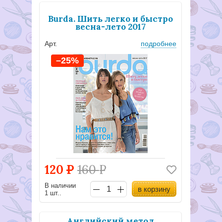
Burda. Шить легко и быстро
весна-лето 2017
Арт.
подробнее
–25%
120
Р
160
Р
В наличии
в корзину
1 шт..
Английский метод