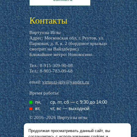
livemaster.ru
Контакты
Виртуозы Иглы
Адрес: Московская обл, г. Реутов, ул.
Парковая, д. 8, к. 2 (бордовое крыльцо
смотрит на Вайлдберис)
Ближайшее метро: Новокосино.
Тел.: 8-915-309-90-08
Тел.: 8-903-783-09-68
email:
virtuozi-igly@yandex.ru
Время работы:
пн,
ср, пт, cб — с 9:30 до 14:00
вт,
чт, вс — выходной
© 2016–2026 Виртуозы иглы
Продолжая просматривать данный сайт, вы
Все названия производителей, символика и
соглашаетесь с использованием
cookies
и
описания, присутствующие в наших картинках