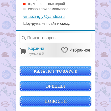
вт, чт, вс — выходной
созвон при самовывозе
virtuozi-igly@yandex.ru
Шоу-рума нет, сайт и склад
Корзина
Избранное
сумма 0
Р
КАТАЛОГ ТОВАРОВ
БРЕНДЫ
НОВОСТИ