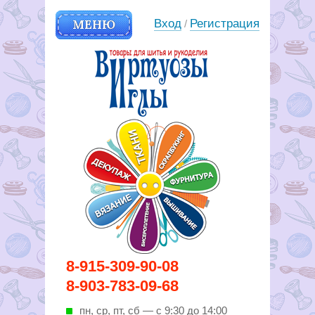
МЕНЮ
Вход
Регистрация
/
Вирутозы иглы. Товары для
8-915-309-90-08
шитья и рукоделья
8-903-783-09-68
пн, ср, пт, cб — с 9:30 до 14:00