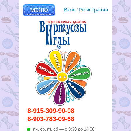
МЕНЮ
Вход
Регистрация
/
Вирутозы иглы. Товары для
8-915-309-90-08
шитья и рукоделья
8-903-783-09-68
пн, ср, пт, cб — с 9:30 до 14:00