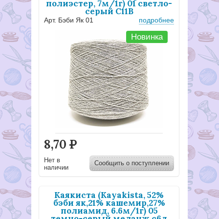
полиэстер, 7м/1г) 01 светло-
серый С11В
Арт. Бэби Як 01
подробнее
Новинка
8,70
Р
Нет в
Сообщить о поступлении
наличии
Каякиста (Kayakista, 52%
бэби як,21% кашемир,27%
полиамид, 6.6м/1г) 05
темно-серый меланж с6д