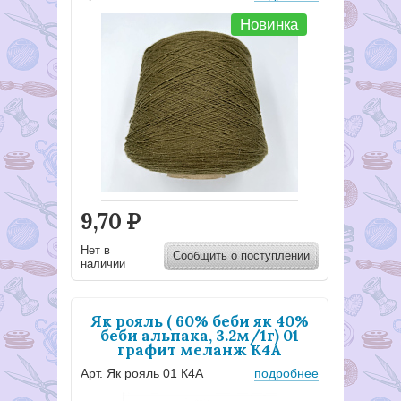
Новинка
9,70
Р
Нет в
Сообщить о поступлении
наличии
Як рояль ( 60% беби як 40%
беби альпака, 3.2м/1г) 01
графит меланж К4А
Арт. Як рояль 01 К4А
подробнее