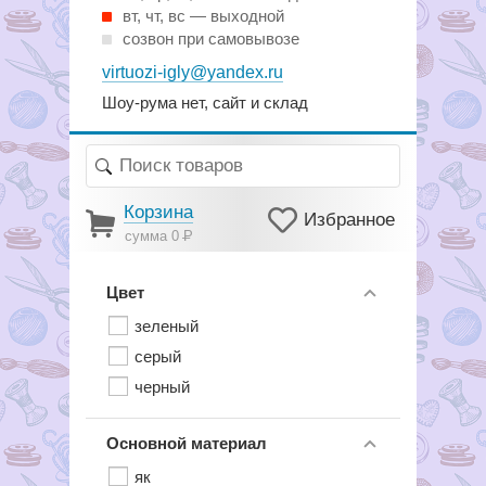
вт, чт, вс — выходной
созвон при самовывозе
virtuozi-igly@yandex.ru
Шоу-рума нет, сайт и склад
Корзина
Избранное
сумма 0
Р
Цвет
зеленый
серый
черный
Основной материал
як