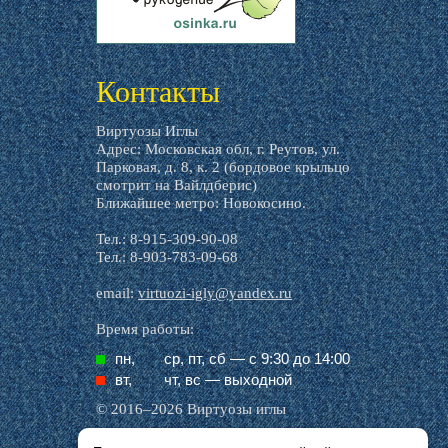
livemaster.ru
Контакты
Виртуозы Иглы
Адрес: Московская обл, г. Реутов, ул.
Парковая, д. 8, к. 2 (бордовое крыльцо
смотрит на Вайлдберис)
Ближайшее метро: Новокосино.
Тел.: 8-915-309-90-08
Тел.: 8-903-783-09-68
email:
virtuozi-igly@yandex.ru
Время работы:
пн,
ср, пт, cб — с 9:30 до 14:00
вт,
чт, вс — выходной
© 2016–2026 Виртуозы иглы