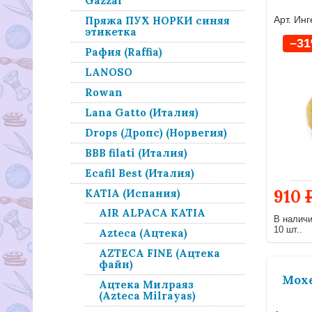
Gazzal
Арт. Ин
Пряжа ПУХ НОРКИ синяя
этикетка
–3
Рафия (Raffia)
LANOSO
Rowan
Lana Gatto (Италия)
Drops (Дропс) (Норвегия)
BBB filati (Италия)
Ecafil Best (Италия)
910
KATIA (Испания)
AIR ALPACA KATIA
В налич
10 шт..
Azteca (Ацтека)
AZTECA FINE (Ацтека
файн)
Мохе
Ацтека Милраяз
(Azteca Milrayas)