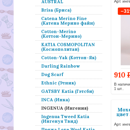
Арт. инг
AUSTRAL
Brisa (Бриса)
–3
Catena Merino Fine
(Катена Мерино файн)
Cotton-Merino
(Коттон-Мерино)
KATIA COSMOPOLITAN
(Космополитан)
Cotton-Yak (Коттон-Як)
Darling Rainbow
910
Dog Scarf
Ethnic (Этник)
В налич
1 шт..
GATSBY Katia (Гэтсби)
INCA (Инка)
INGENUA (Ингения)
Мохе
цвет
Ingenua Tweed Katia
(Ингенуя Твид)
Арт. инг
Пряжа Love Wool Katia