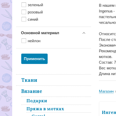
зеленый
В нашем 
Ingenua -
розовый
пастельн
синий
чесально
Основной материал
Относитс
После ст
нейлон
Экономич
Рекоменд
мотков.
Состав: 
Вес мотка
Длина нит
Ткани
Вязание
Магазин
Подарки
Пряжа в мотках
Инген