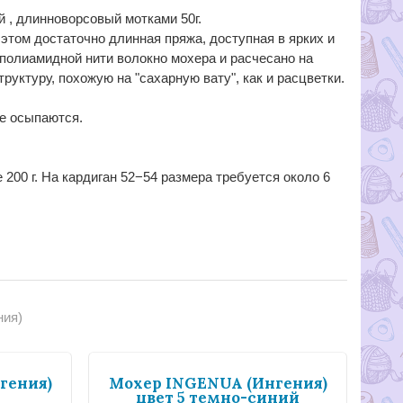
 , длинноворсовый мотками 50г.
 этом достаточно длинная пряжа, доступная в ярких и
полиамидной нити волокно мохера и расчесано на
руктуру, похожую на "сахарную вату", как и расцветки.
не осыпаются.
200 г. На кардиган 52−54 размера требуется около 6
ния)
гения)
Мохер INGENUA (Ингения)
цвет 5 темно-синий