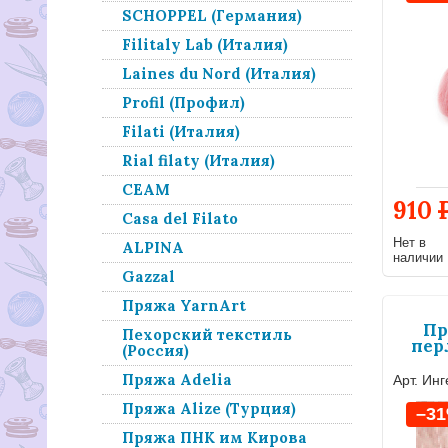
SCHOPPEL (Германия)
Filitaly Lab (Италия)
Laines du Nord (Италия)
Profil (Профил)
Filati (Италия)
Rial filaty (Италия)
СЕАМ
910
Casa del Filato
Нет в
ALPINA
наличии
Gazzal
Пряжа YarnArt
Пр
Пехорский текстиль
пер
(Россия)
Пряжа Adelia
Арт. Ин
Пряжа Alize (Турция)
–3
Пряжа ПНК им Кирова