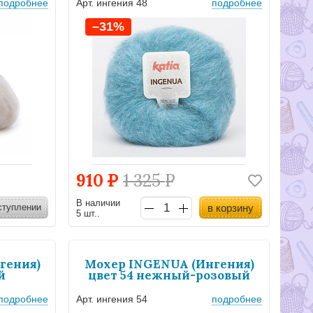
подробнее
Арт. ингения 48
подробнее
–31%
910
Р
1 325
Р
В наличии
ступлении
в корзину
5 шт..
гения)
Мохер INGENUA (Ингения)
й
цвет 54 нежный-розовый
подробнее
Арт. ингения 54
подробнее