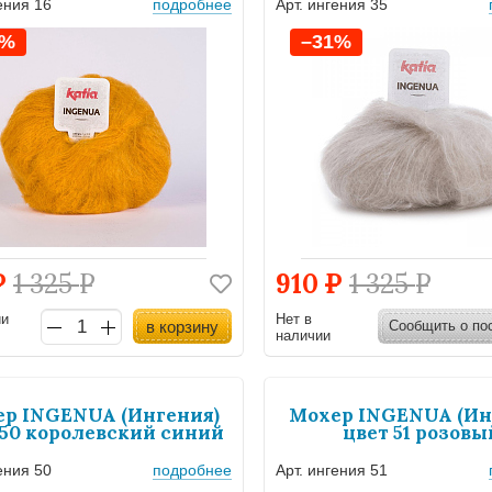
ения 16
подробнее
Арт. ингения 35
1%
–31%
Р
1 325
Р
910
Р
1 325
Р
ии
Нет в
в корзину
Сообщить о по
наличии
р INGENUA (Ингения)
Мохер INGENUA (Ин
 50 королевский синий
цвет 51 розовы
ения 50
подробнее
Арт. ингения 51