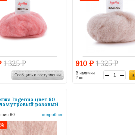
Р
1 325
Р
910
Р
1 325
Р
В наличии
Сообщить о поступлении
в
2 шт..
яжа Ingenua цвет 60
ламутровый розовый
гения 60
подробнее
1%