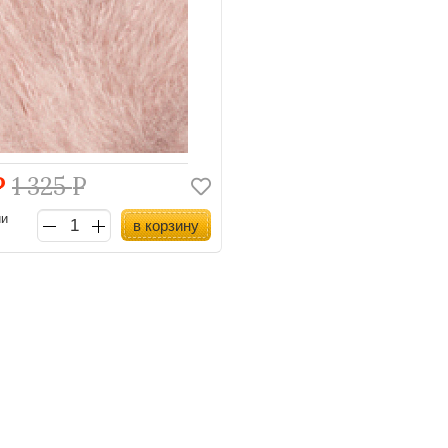
Р
1 325
Р
ии
в корзину