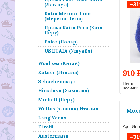
–3
(Лав вул)
Katia Merino-Lino
(Мерино Лино)
Пряжа Katia Peru (Катя
Перу)
Polar (Полар)
USHUAIA (Ушуайя)
Wool sea (Китай)
910
Kutnor (Италия)
Schachenmayr
Нет в
наличии
Himalaya (Хималая)
Michell (Перу)
Weltus (хлопок) Италия
Мохе
Lang Yarns
Арт. Ин
Etrofil
Austermann
–3