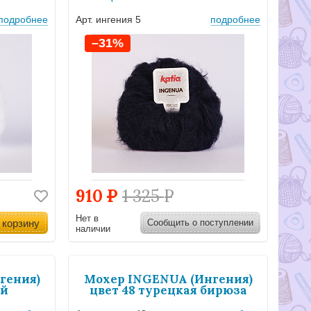
подробнее
Арт. ингения 5
подробнее
–31%
910
Р
1 325
Р
Нет в
 корзину
Сообщить о поступлении
наличии
гения)
Мохер INGENUA (Ингения)
ый
цвет 48 турецкая бирюза