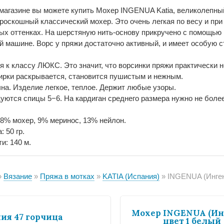
магазине вы можете купить Мохер INGENUA Katia, великолепный
 роскошный классический мохер. Это очень легкая по весу и при
ых оттенках. На шерстяную нить-основу прикручено с помощью 
й машине. Ворс у пряжи достаточно активный, и имеет особую ст
я к классу ЛЮКС. Это значит, что ворсинки пряжи практически 
ирки раскрывается, становится пушистым и нежным.
на. Изделие легкое, теплое. Держит любые узоры.
уются спицы 5−6. На кардиган среднего размера нужно не более 
78% мохер, 9% меринос, 13% нейлон.
: 50 гр.
и: 140 м.
Вязание
Пряжа в мотках
KATIA (Испания)
INGENUA (Инге
Мохер INGENUA (Ин
ия 47 горчица
цвет 1 белый