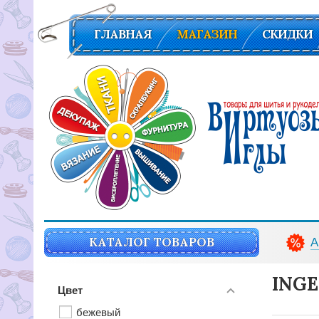
ГЛАВНАЯ
МАГАЗИН
СКИДКИ
Вирутозы иглы. Товары для шитья и рукоделья
КАТАЛОГ ТОВАРОВ
А
INGE
Цвет
бежевый