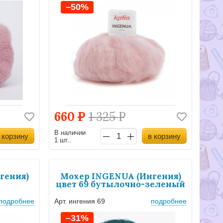
–50%
660
Р
1 325
Р
В наличии
 корзину
в корзину
1 шт..
гения)
Мохер INGENUA (Ингения)
цвет 69 бутылочно-зеленый
подробнее
Арт. ингения 69
подробнее
–31%