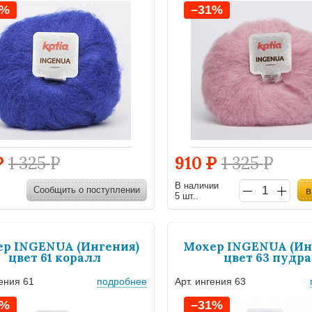
1%
–31%
Р
1 325
Р
910
Р
1 325
Р
В наличии
Сообщить о поступлении
в
5 шт..
р INGENUA (Ингения)
Мохер INGENUA (Ин
цвет 61 коралл
цвет 63 пудра
гения 61
подробнее
Арт. ингения 63
1%
–31%