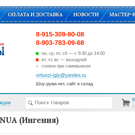
ОПЛАТА И ДОСТАВКА
НОВОСТИ
МАСТЕР-
8-915-309-90-08
8-903-783-09-68
пн, ср, пт, cб — с 9:30 до 14:00
вт, чт, вс — выходной
созвон при самовывозе
virtuozi-igly@yandex.ru
Шоу-рума нет, сайт и склад
кции
с
NUA (Ингения)