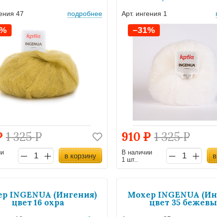
гения 47
подробнее
Арт. ингения 1
1%
–31%
Р
1 325
Р
910
Р
1 325
Р
ии
В наличии
в корзину
в
1 шт..
р INGENUA (Ингения)
Мохер INGENUA (Ин
цвет 16 охра
цвет 35 бежев