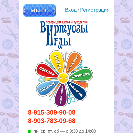
МЕНЮ
Вход
Регистрация
/
Вирутозы иглы. Товары для
8-915-309-90-08
шитья и рукоделья
8-903-783-09-68
пн, ср, пт, cб — с 9:30 до 14:00