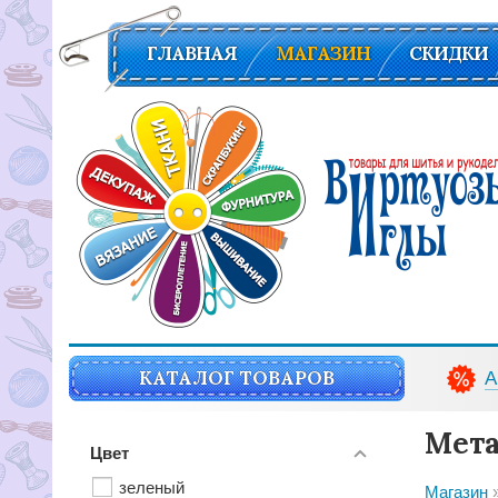
ГЛАВНАЯ
МАГАЗИН
СКИДКИ
Вирутозы иглы. Товары для шитья и рукоделья
КАТАЛОГ ТОВАРОВ
А
Мета
Цвет
зеленый
Магазин