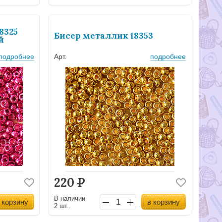
8325
Бисер металлик 18353
й
подробнее
Арт.
подробнее
220
Р
В наличии
 корзину
в корзину
2 шт..