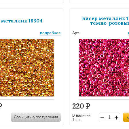
Бисер металлик 1
 металлик 18304
темно-розовы
подробнее
Арт.
Р
220
Р
В наличии
Сообщить о поступлении
в
1 шт..