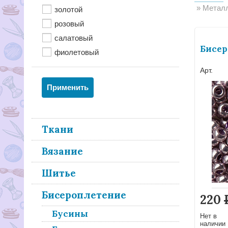
Металли
золотой
розовый
салатовый
Бисер
фиолетовый
Арт.
Ткани
Вязание
Шитье
Бисероплетение
220
Бусины
Нет в
наличии