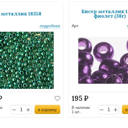
Бисер металлик 1
 металлик 18358
фиолет (38г)
подробнее
Арт.
Р
195
Р
ии
В наличии
в корзину
в
1 шт..