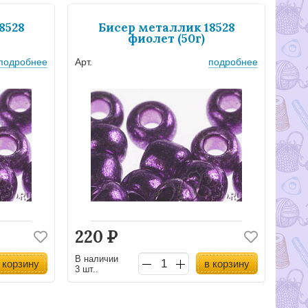
8528
Бисер металлик 18528
фиолет (50г)
подробнее
Арт.
подробнее
220
Р
В наличии
 корзину
в корзину
3 шт..