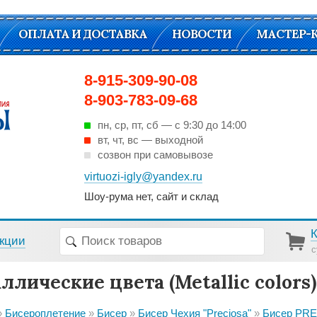
ОПЛАТА И ДОСТАВКА
НОВОСТИ
МАСТЕР-
8-915-309-90-08
8-903-783-09-68
пн, ср, пт, cб — с 9:30 до 14:00
вт, чт, вс — выходной
созвон при самовывозе
virtuozi-igly@yandex.ru
Шоу-рума нет, сайт и склад
кции
с
ллические цвета (Metallic colors)
Бисероплетение
Бисер
Бисер Чехия "Preciosa"
Бисер PREC