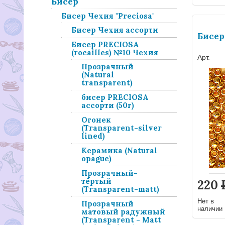
Бисер
Бисер Чехия "Preciosa"
Бисер Чехия ассорти
Бисер
Бисер PRECIOSA
(rocailles) №10 Чехия
Арт.
Прозрачный
(Natural
transparent)
бисер PRECIOSA
ассорти (50г)
Огонек
(Transparent-silver
lined)
Керамика (Natural
opague)
Прозрачный-
тёртый
220
(Transparent-matt)
Нет в
Прозрачный
наличии
матовый радужный
(Transparent - Matt