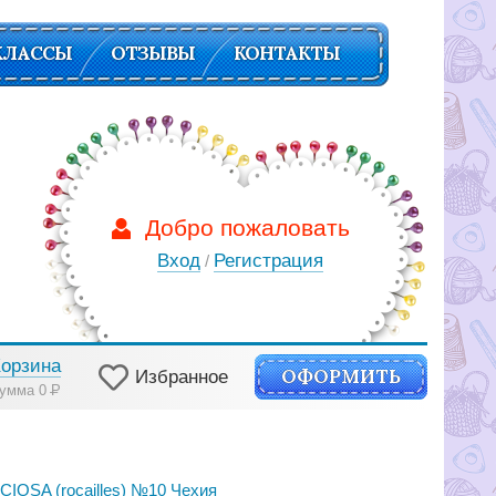
КЛАССЫ
ОТЗЫВЫ
КОНТАКТЫ
Добро пожаловать
Вход
Регистрация
/
Корзина
ОФОРМИТЬ
Избранное
умма 0
Р
IOSA (rocailles) №10 Чехия