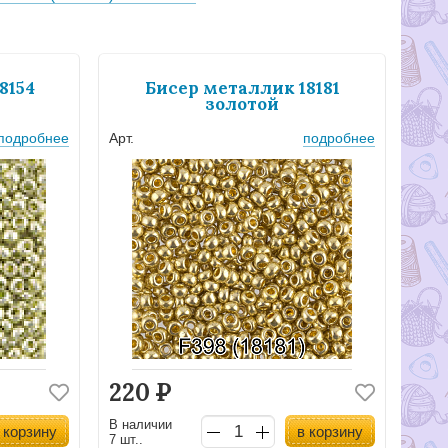
8154
Бисер металлик 18181
й
золотой
подробнее
Арт.
подробнее
220
Р
В наличии
 корзину
в корзину
7 шт..