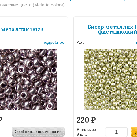
ческие цвета (Metallic colors)
Бисер металлик 1
 металлик 18123
фисташковы
подробнее
Арт.
Р
220
Р
В наличии
Сообщить о поступлении
в
9 шт..