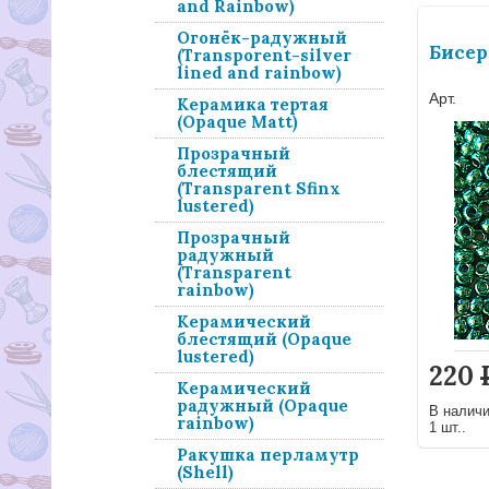
and Rainbow)
Огонёк-радужный
Бисер
(Transporent-silver
lined and rainbow)
Арт.
Керамика тертая
(Opaque Matt)
Прозрачный
блестящий
(Transparent Sfinx
lustered)
Прозрачный
радужный
(Transparent
rainbow)
Керамический
блестящий (Opaque
lustered)
220
Керамический
радужный (Opaque
В налич
rainbow)
1 шт..
Ракушка перламутр
(Shell)