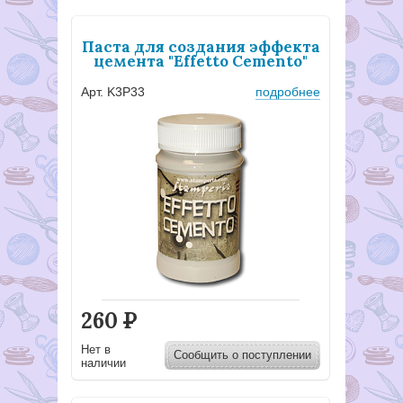
Паста для создания эффекта
цемента "Effetto Cemento"
Арт. K3P33
подробнее
260
Р
Нет в
Сообщить о поступлении
наличии