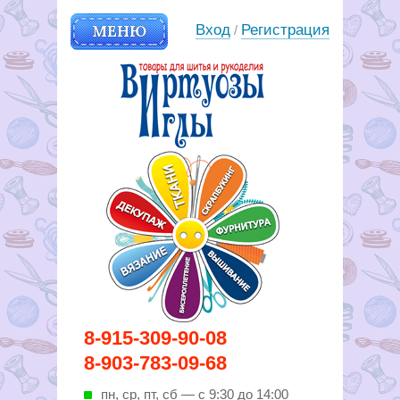
МЕНЮ
Вход
Регистрация
/
Вирутозы иглы. Товары для
8-915-309-90-08
шитья и рукоделья
8-903-783-09-68
пн, ср, пт, cб — с 9:30 до 14:00