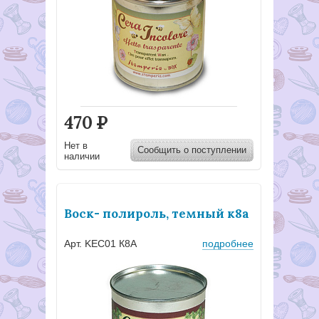
470
Р
Нет в
Сообщить о поступлении
наличии
Воск- полироль, темный к8а
Арт. KEC01 К8А
подробнее