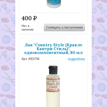
400
Р
Нет в
Сообщить о поступлении
наличии
Лак "Country Style (Кракле
Кантри Стиль)",
однокомпонентный, 80 мл
Арт. KE07M
подробнее