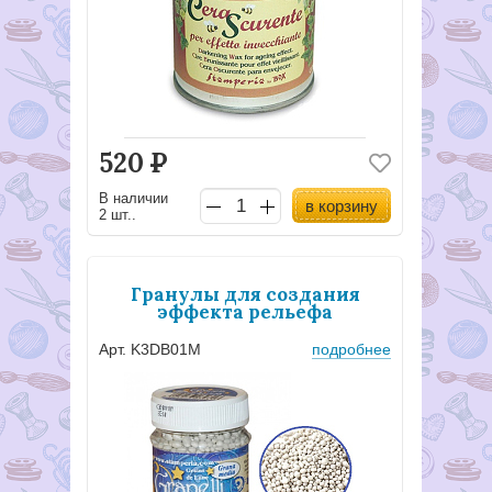
520
Р
В наличии
в корзину
2 шт..
Гранулы для создания
эффекта рельефа
Арт. K3DB01M
подробнее