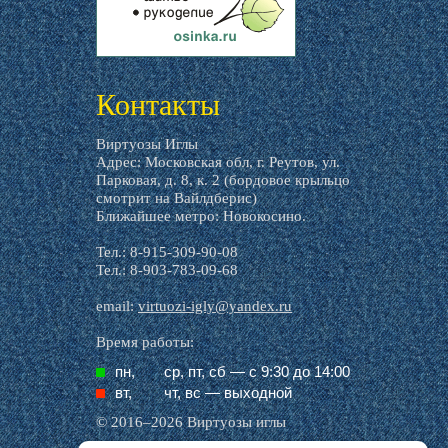
livemaster.ru
Контакты
Виртуозы Иглы
Адрес: Московская обл, г. Реутов, ул.
Парковая, д. 8, к. 2 (бордовое крыльцо
смотрит на Вайлдберис)
Ближайшее метро: Новокосино.
Тел.: 8-915-309-90-08
Тел.: 8-903-783-09-68
email:
virtuozi-igly@yandex.ru
Время работы:
пн,
ср, пт, cб — с 9:30 до 14:00
вт,
чт, вс — выходной
© 2016–2026 Виртуозы иглы