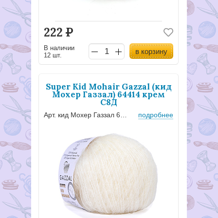
222
Р
В наличии
в корзину
12 шт.
Super Kid Mohair Gazzal (кид
Мохер Газзал) 64414 крем
С8Д
Арт. кид Мохер Газзал 64414
подробнее