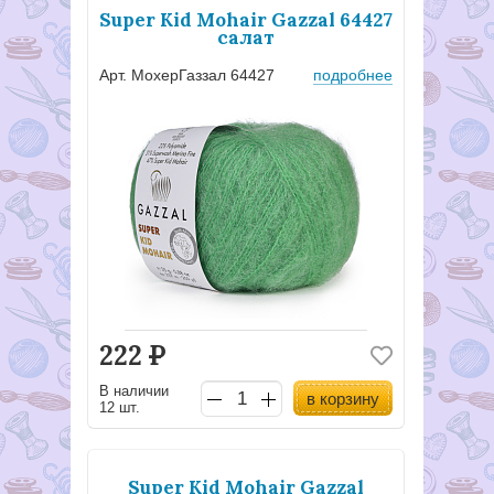
Super Kid Mohair Gazzal 64427
салат
Арт. МохерГаззал 64427
подробнее
222
Р
В наличии
в корзину
12 шт.
Super Kid Mohair Gazzal