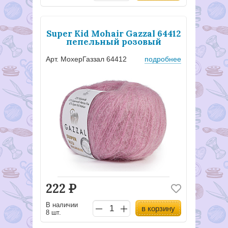
Super Kid Mohair Gazzal 64412
пепельный розовый
Арт. МохерГаззал 64412
подробнее
222
Р
В наличии
в корзину
8 шт.