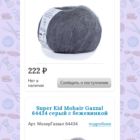
222
Р
Нет в
Сообщить о поступлении
наличии
Super Kid Mohair Gazzal
64434 серый с бежевинкой
Арт. МохерГаззал 64434
подробнее