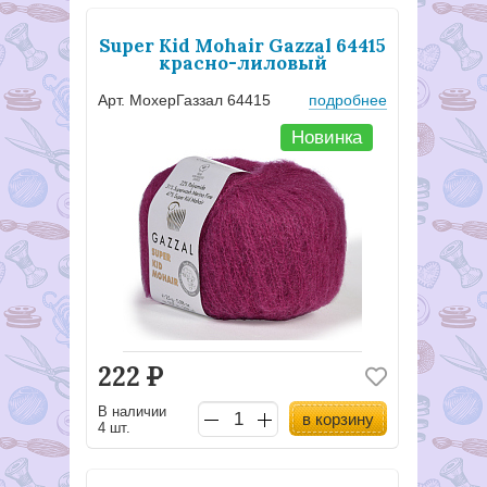
Super Kid Mohair Gazzal 64415
красно-лиловый
Арт. МохерГаззал 64415
подробнее
Новинка
222
Р
В наличии
в корзину
4 шт.