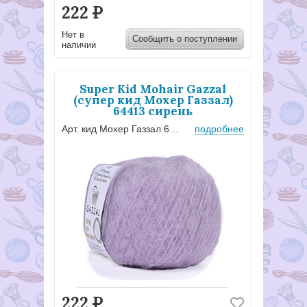
222
Р
Нет в
Сообщить о поступлении
наличии
Super Kid Mohair Gazzal
(супер кид Мохер Газзал)
64413 сирень
Арт. кид Мохер Газзал 64413
подробнее
222
Р