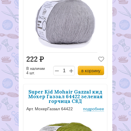
222
Р
В наличии
в корзину
4 шт.
Super Kid Mohair Gazzal кид
Мохер Газзал 64422 зеленая
горчица С8Д
Арт. МохерГаззал 64422
подробнее