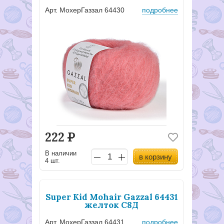
Арт. МохерГаззал 64430
подробнее
222
Р
В наличии
в корзину
4 шт.
Super Kid Mohair Gazzal 64431
желток С8Д
Арт. МохерГаззал 64431
подробнее