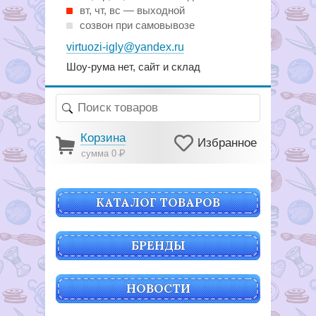
вт, чт, вс — выходной
созвон при самовывозе
virtuozi-igly@yandex.ru
Шоу-рума нет, сайт и склад
Корзина
Избранное
сумма 0
Р
КАТАЛОГ ТОВАРОВ
БРЕНДЫ
НОВОСТИ