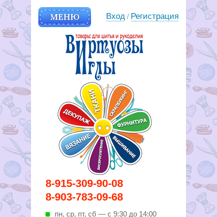
МЕНЮ
Вход
Регистрация
/
Вирутозы иглы. Товары для
8-915-309-90-08
шитья и рукоделья
8-903-783-09-68
пн, ср, пт, cб — с 9:30 до 14:00