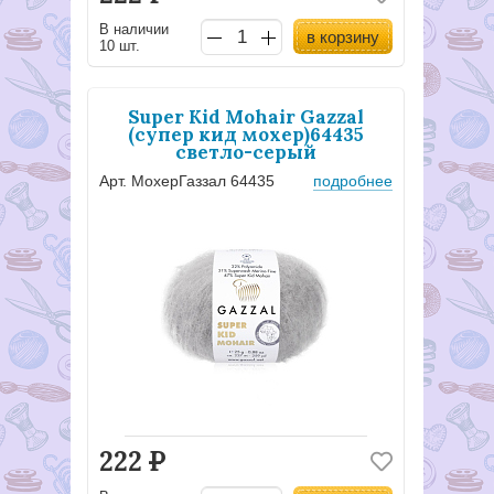
В наличии
в корзину
10 шт.
Super Kid Mohair Gazzal
(супер кид мохер)64435
светло-серый
Арт. МохерГаззал 64435
подробнее
222
Р