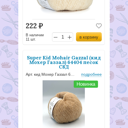
222
Р
В наличии
в корзину
11 шт.
Super Kid Mohair Gazzal (кид
Мохер Газзал) 64404 песок
С8Д
Арт. кид Мохер Газзал 64404
подробнее
Новинка