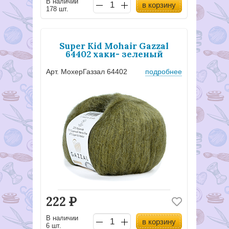
В наличии
в корзину
178 шт.
Super Kid Mohair Gazzal
64402 хаки- зеленый
Арт. МохерГаззал 64402
подробнее
222
Р
В наличии
в корзину
6 шт.