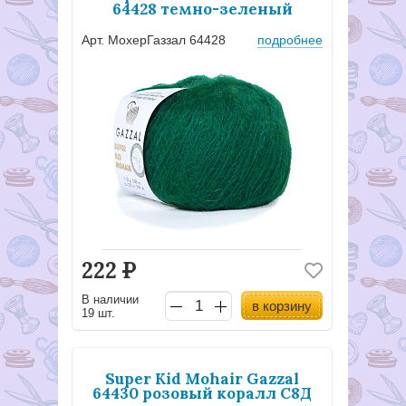
64428 темно-зеленый
Арт. МохерГаззал 64428
подробнее
222
Р
В наличии
в корзину
19 шт.
Super Kid Mohair Gazzal
64430 розовый коралл С8Д