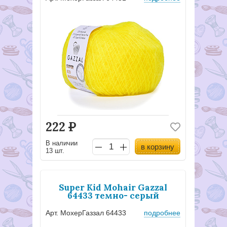
222
Р
В наличии
в корзину
13 шт.
Super Kid Mohair Gazzal
64433 темно- серый
Арт. МохерГаззал 64433
подробнее