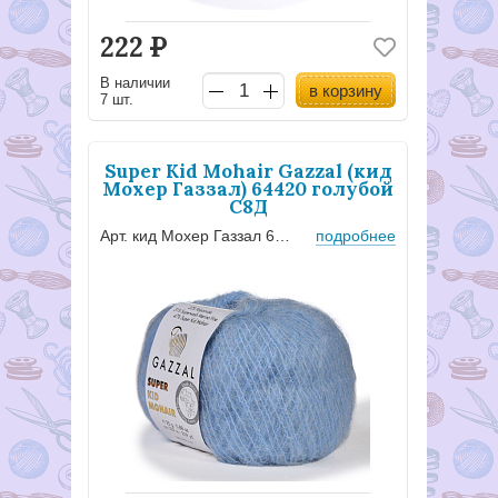
222
Р
В наличии
в корзину
7 шт.
Super Kid Mohair Gazzal (кид
Мохер Газзал) 64420 голубой
С8Д
Арт. кид Мохер Газзал 64420
подробнее