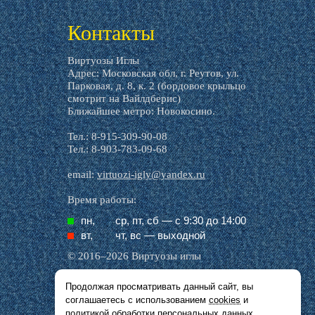
livemaster.ru
Контакты
Виртуозы Иглы
Адрес: Московская обл, г. Реутов, ул.
Парковая, д. 8, к. 2 (бордовое крыльцо
смотрит на Вайлдберис)
Ближайшее метро: Новокосино.
Тел.: 8-915-309-90-08
Тел.: 8-903-783-09-68
email:
virtuozi-igly@yandex.ru
Время работы:
пн,
ср, пт, cб — с 9:30 до 14:00
вт,
чт, вс — выходной
© 2016–2026 Виртуозы иглы
Продолжая просматривать данный сайт, вы
Все названия производителей, символика и
соглашаетесь с использованием
cookies
и
описания, присутствующие в наших картинках
и тексте, используются исключительно в целях
политикой обработки персональных данных
.