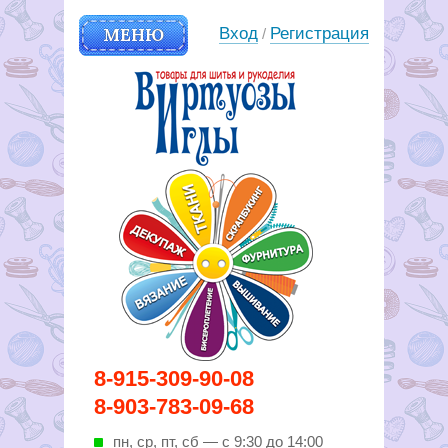
МЕНЮ
Вход
Регистрация
/
Вирутозы иглы. Товары для
8-915-309-90-08
шитья и рукоделья
8-903-783-09-68
пн, ср, пт, cб — с 9:30 до 14:00