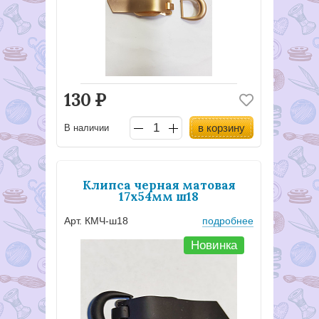
130
Р
в корзину
В наличии
Клипса черная матовая
17х54мм ш18
Арт. КМЧ-ш18
подробнее
Новинка