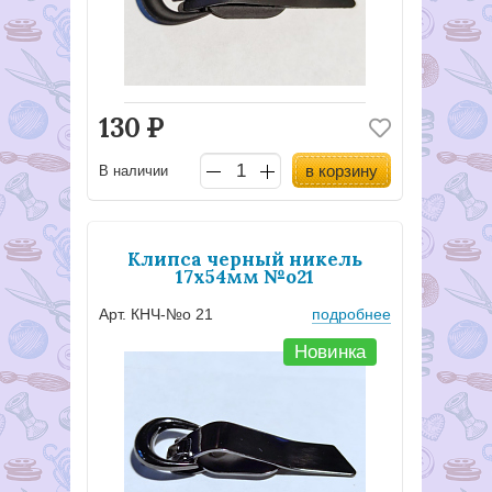
130
Р
в корзину
В наличии
Клипса черный никель
17х54мм №о21
Арт. КНЧ-№о 21
подробнее
Новинка