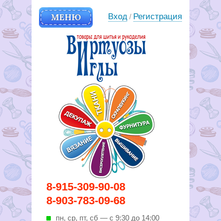
МЕНЮ
Вход
Регистрация
/
Вирутозы иглы. Товары для
8-915-309-90-08
шитья и рукоделья
8-903-783-09-68
пн, ср, пт, cб — с 9:30 до 14:00