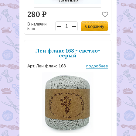
280
Р
В наличии
в корзину
5 шт..
Лен флакс 168 - светло-
серый
Арт. Лен флакс 168
подробнее