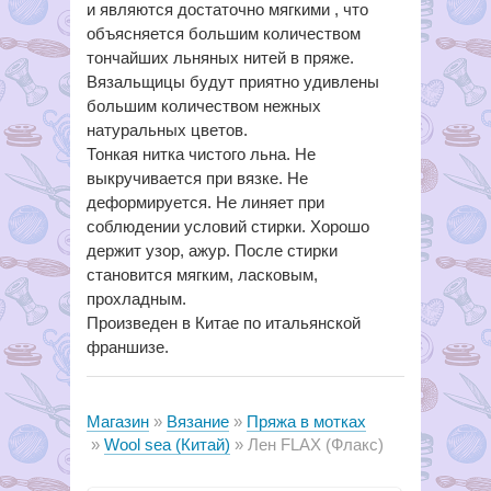
и являются достаточно мягкими , что
объясняется большим количеством
тончайших льняных нитей в пряже.
Вязальщицы будут приятно удивлены
большим количеством нежных
натуральных цветов.
Тонкая нитка чистого льна. Не
выкручивается при вязке. Не
деформируется. Не линяет при
соблюдении условий стирки. Хорошо
держит узор, ажур. После стирки
становится мягким, ласковым,
прохладным.
Произведен в Китае по итальянской
франшизе.
Магазин
Вязание
Пряжа в мотках
Wool sea (Китай)
Лен FLAX (Флакс)