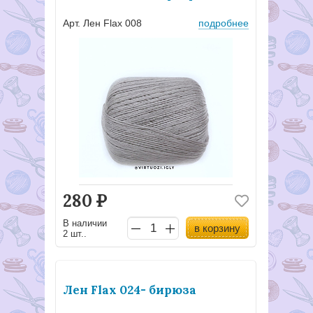
Арт. Лен Flax 008
подробнее
280
Р
В наличии
в корзину
2 шт..
Лен Flax 024- бирюза