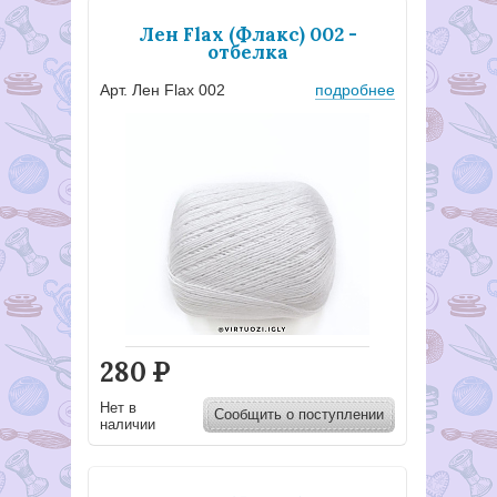
Лен Flax (Флакс) 002 -
отбелка
Арт. Лен Flax 002
подробнее
280
Р
Нет в
Сообщить о поступлении
наличии