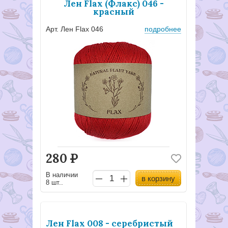
Лен Flax (Флакс) 046 -
красный
Арт. Лен Flax 046
подробнее
280
Р
В наличии
в корзину
8 шт..
Лен Flax 008 - серебристый