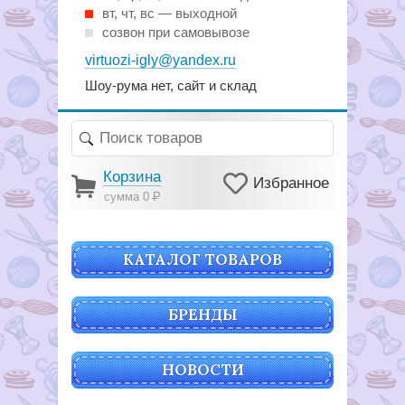
вт, чт, вс — выходной
созвон при самовывозе
virtuozi-igly@yandex.ru
Шоу-рума нет, сайт и склад
Корзина
Избранное
сумма 0
Р
КАТАЛОГ ТОВАРОВ
БРЕНДЫ
НОВОСТИ