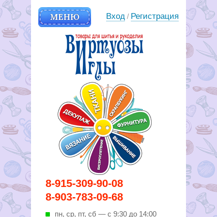
МЕНЮ
Вход
Регистрация
/
Вирутозы иглы. Товары для
8-915-309-90-08
шитья и рукоделья
8-903-783-09-68
пн, ср, пт, cб — с 9:30 до 14:00