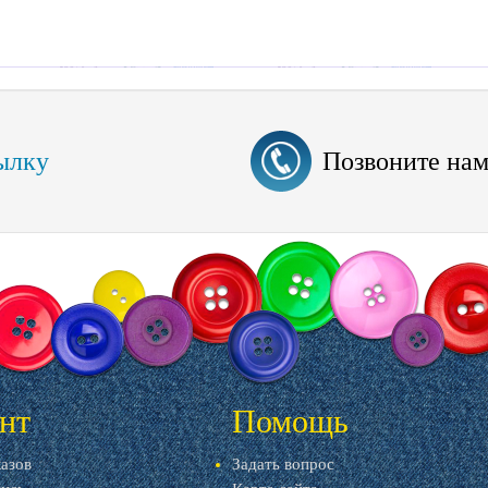
ылку
Позвоните на
нт
Помощь
казов
Задать вопрос