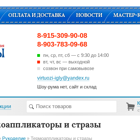
ОПЛАТА И ДОСТАВКА
НОВОСТИ
МАСТЕР-
8-915-309-90-08
8-903-783-09-68
пн, ср, пт, cб — с 9:30 до 14:00
вт, чт, вс — выходной
созвон при самовывозе
virtuozi-igly@yandex.ru
Шоу-рума нет, сайт и склад
кции
с
оаппликаторы и стразы
Рукоделие
Термоаппликаторы и стразы