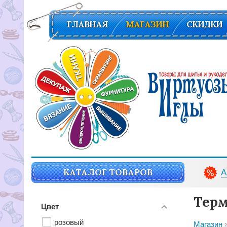
ГЛАВНАЯ
МАГАЗИН
СКИДКИ
Вирутозы иглы. Товары для шитья и рукоделья
КАТАЛОГ ТОВАРОВ
А
Терм
Цвет
розовый
Магазин