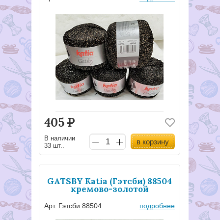
405
Р
В наличии
в корзину
33 шт..
GATSBY Katia (Гэтсби) 88504
кремово-золотой
Арт. Гэтсби 88504
подробнее