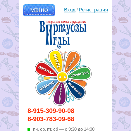
МЕНЮ
Вход
Регистрация
/
Вирутозы иглы. Товары для
8-915-309-90-08
шитья и рукоделья
8-903-783-09-68
пн, ср, пт, cб — с 9:30 до 14:00