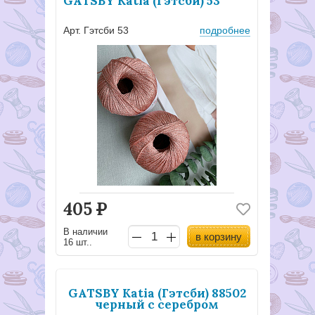
GATSBY Katia (Гэтсби) 53
Арт. Гэтсби 53
подробнее
405
Р
В наличии
в корзину
16 шт..
GATSBY Katia (Гэтсби) 88502
черный с серебром