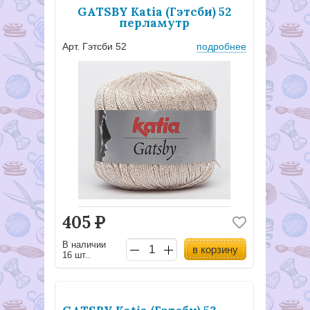
GATSBY Katia (Гэтсби) 52
перламутр
Арт. Гэтсби 52
подробнее
405
Р
В наличии
в корзину
16 шт..