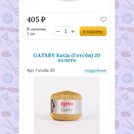
405
Р
В наличии
в корзину
1 шт..
GATSBY Katia (Гэтсби) 20
золото
Арт. Гэтсби 20
подробнее