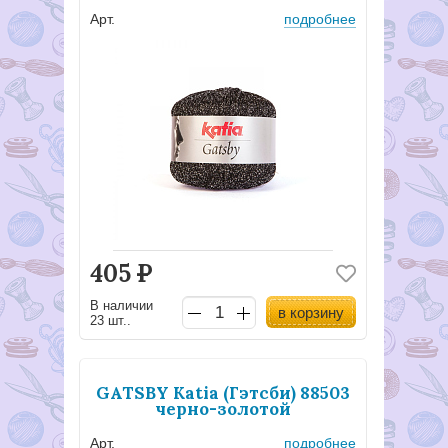
Арт.
подробнее
405
Р
В наличии
в корзину
23 шт..
GATSBY Katia (Гэтсби) 88503
черно-золотой
Арт.
подробнее