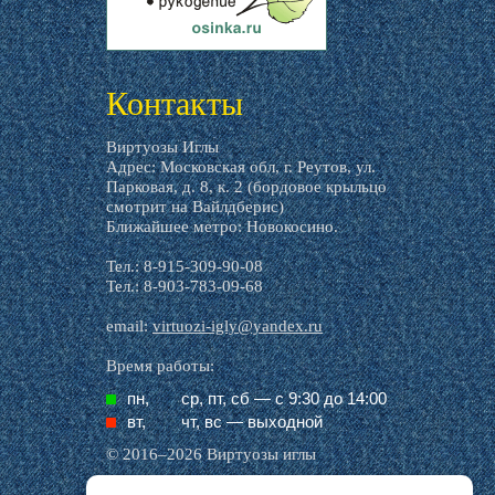
livemaster.ru
Контакты
Виртуозы Иглы
Адрес: Московская обл, г. Реутов, ул.
Парковая, д. 8, к. 2 (бордовое крыльцо
смотрит на Вайлдберис)
Ближайшее метро: Новокосино.
Тел.: 8-915-309-90-08
Тел.: 8-903-783-09-68
email:
virtuozi-igly@yandex.ru
Время работы:
пн,
ср, пт, cб — с 9:30 до 14:00
вт,
чт, вс — выходной
© 2016–2026 Виртуозы иглы