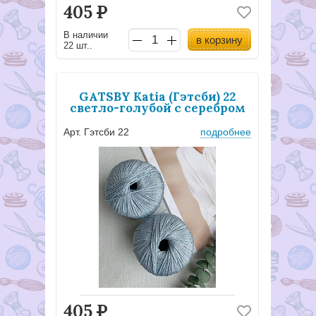
405
Р
В наличии
в корзину
22 шт..
GATSBY Katia (Гэтсби) 22
светло-голубой с серебром
Арт. Гэтсби 22
подробнее
405
Р