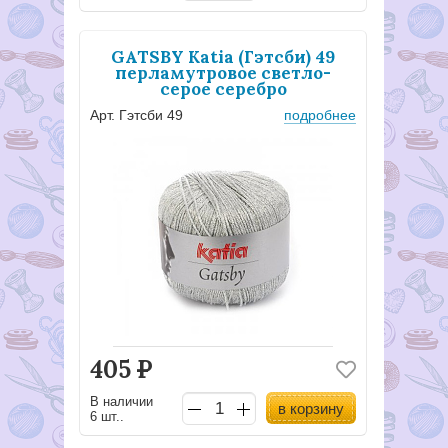
GATSBY Katia (Гэтсби) 49
перламутровое светло-
серое серебро
Арт. Гэтсби 49
подробнее
405
Р
В наличии
в корзину
6 шт..