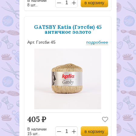
В наличии
в корзину
8 шт..
GATSBY Katia (Гэтсби) 45
античное золото
Арт. Гэтсби 45
подробнее
405
Р
В наличии
в корзину
15 шт..