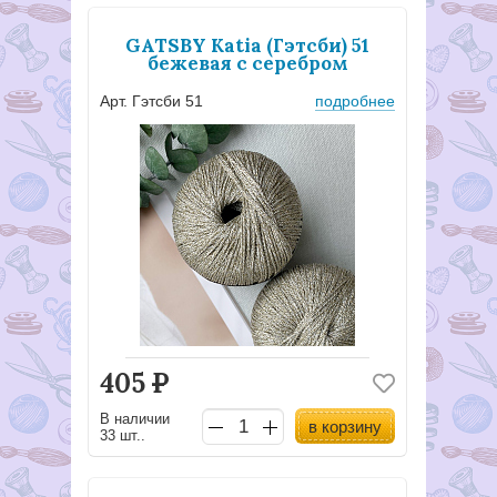
GATSBY Katia (Гэтсби) 51
бежевая с серебром
Арт. Гэтсби 51
подробнее
405
Р
В наличии
в корзину
33 шт..