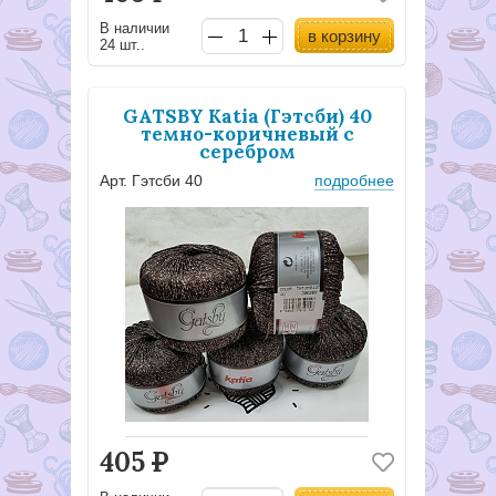
В наличии
в корзину
24 шт..
GATSBY Katia (Гэтсби) 40
темно-коричневый с
серебром
Арт. Гэтсби 40
подробнее
405
Р