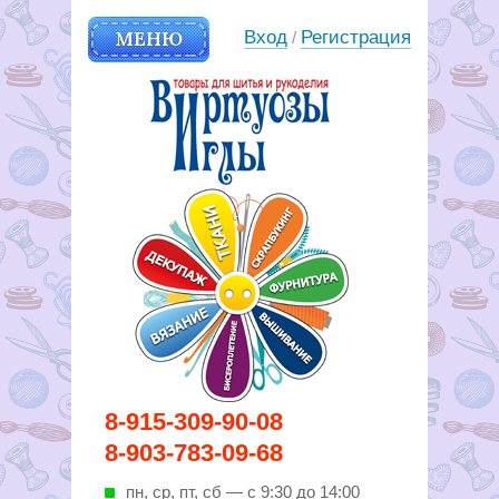
МЕНЮ
Вход
Регистрация
/
Вирутозы иглы. Товары для
8-915-309-90-08
шитья и рукоделья
8-903-783-09-68
пн, ср, пт, cб — с 9:30 до 14:00