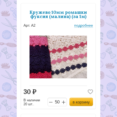
Кружево 10мм ромашки
фуксия (малина) (за 1м)
Арт. А2
подробнее
30
Р
В наличии
в корзину
20 шт..