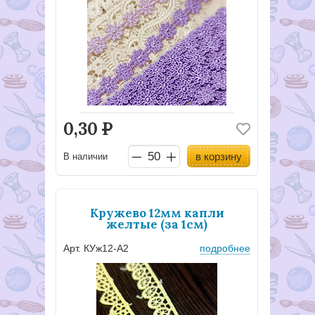
0,30
Р
в корзину
В наличии
Кружево 12мм капли
желтые (за 1см)
Арт. КУж12-А2
подробнее