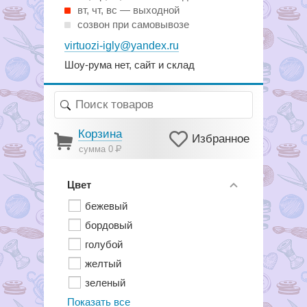
вт, чт, вс — выходной
созвон при самовывозе
virtuozi-igly@yandex.ru
Шоу-рума нет, сайт и склад
Корзина
Избранное
сумма 0
Р
Цвет
бежевый
бордовый
голубой
желтый
зеленый
Показать все