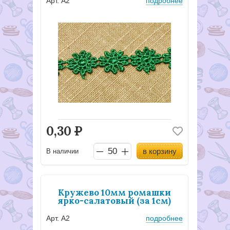
Арт. А2
подробнее
0,30
Р
в корзину
В наличии
Кружево 10мм ромашки
ярко-салатовый (за 1см)
Арт. А2
подробнее