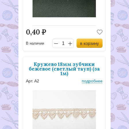
0,40
Р
в корзину
В наличии
Кружево 18мм зубчики
бежевое (светлый тауп) (за
1м)
Арт. А2
подробнее