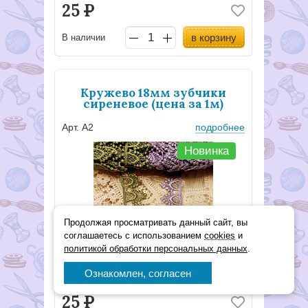
25
Р
в корзину
В наличии
Кружево 18мм зубчики
сиреневое (цена за 1м)
Арт. А2
подробнее
Новинка
Продолжая просматривать данный сайт, вы
соглашаетесь с использованием
cookies
и
политикой обработки персональных данных
.
Ознакомлен, согласен
25
Р