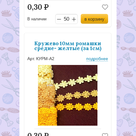
0,30
Р
в корзину
В наличии
Кружево 10мм ромашки
средне- желтые (за 1см)
Арт. КУРМ-А2
подробнее
0,30
Р