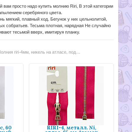
 вам просто надо купить молнию Riri, В этой категории
апылением серебряного цвета.
 мягкий, плавный ход. Бегунок у них цельнолитой,
ых собратьев. Тесьма плотная, нарядная Не случайно
вают тесьмой вверх, имитируя планку.
олния riri-4мм, никель на атласе, подвеска FLASH
с, 60
RIRI-4, металл. Ni,