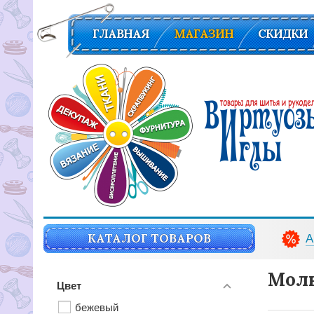
ГЛАВНАЯ
МАГАЗИН
СКИДКИ
Вирутозы иглы. Товары для шитья и рукоделья
КАТАЛОГ ТОВАРОВ
А
Молн
Цвет
бежевый