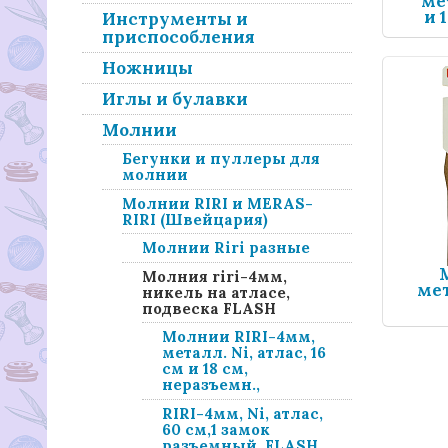
мет
и 
Инструменты и
приспособления
Ножницы
Иглы и булавки
Молнии
Бегунки и пуллеры для
молнии
Молнии RIRI и MERAS-
RIRI (Швейцария)
Молнии Riri разные
Молния riri-4мм,
мет
никель на атласе,
подвеска FLASH
Молнии RIRI-4мм,
металл. Ni, атлас, 16
см и 18 см,
неразъемн.,
RIRI-4мм, Ni, атлас,
60 см,1 замок
разъемный, FLASH