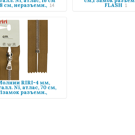
алл. Ni, атлас, 16 см
см,1 замок разъе
18 см, неразъемн.,
FLASH
14
1
Молнии RIRI-4 мм,
алл. Ni, атлас, 70 см,
1замок разъемн.,
FLASH
3