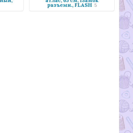
мный,
атлас, 65 см, 1замок
разъемн., FLASH
5