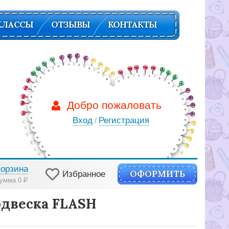
КЛАССЫ
ОТЗЫВЫ
КОНТАКТЫ
Добро пожаловать
Вход
Регистрация
/
Корзина
ОФОРМИТЬ
Избранное
умма 0
Р
подвеска FLASH