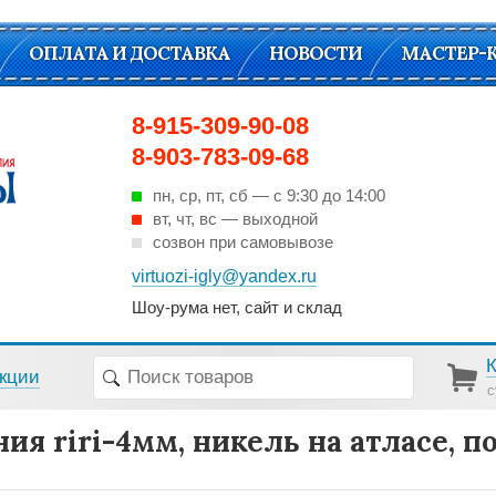
ОПЛАТА И ДОСТАВКА
НОВОСТИ
МАСТЕР-
8-915-309-90-08
8-903-783-09-68
пн, ср, пт, cб — с 9:30 до 14:00
вт, чт, вс — выходной
созвон при самовывозе
virtuozi-igly@yandex.ru
Шоу-рума нет, сайт и склад
кции
с
ия riri-4мм, никель на атласе, 