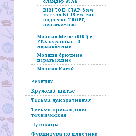
слайдер STAB
RIRI ТОП-СТАР-3мм,
металл Ni, 18 см, тип
подвески TROPF,
неразъемная
Молнии Meras (RIRI) и
YKK потайные Т3,
неразъёмные
Молнии брючные
неразъемные
Молнии Китай
Резинка
Кружево, шитье
Тесьма декоративная
Тесьма прикладная
техническая
Пуговицы
Фурнитура из пластика