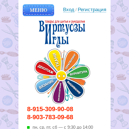
МЕНЮ
Вход
Регистрация
/
Вирутозы иглы. Товары для
8-915-309-90-08
шитья и рукоделья
8-903-783-09-68
пн, ср, пт, cб — с 9:30 до 14:00