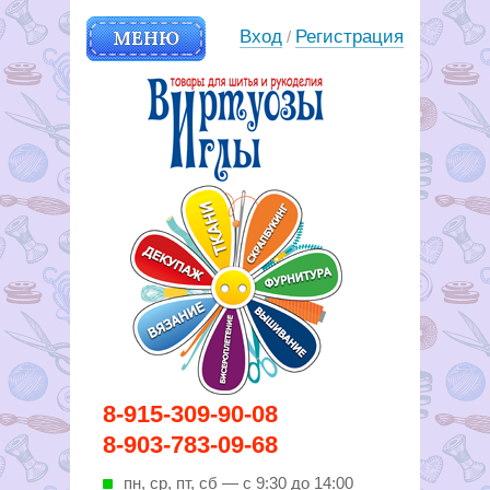
МЕНЮ
Вход
Регистрация
/
Вирутозы иглы. Товары для
8-915-309-90-08
шитья и рукоделья
8-903-783-09-68
пн, ср, пт, cб — с 9:30 до 14:00