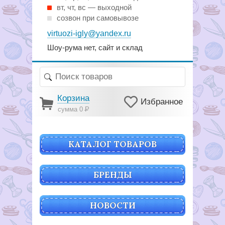
вт, чт, вс — выходной
созвон при самовывозе
virtuozi-igly@yandex.ru
Шоу-рума нет, сайт и склад
Корзина
Избранное
сумма 0
Р
КАТАЛОГ ТОВАРОВ
БРЕНДЫ
НОВОСТИ