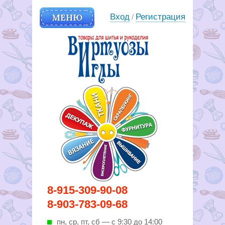
МЕНЮ
Вход
Регистрация
/
Вирутозы иглы. Товары для
8-915-309-90-08
шитья и рукоделья
8-903-783-09-68
пн, ср, пт, cб — с 9:30 до 14:00