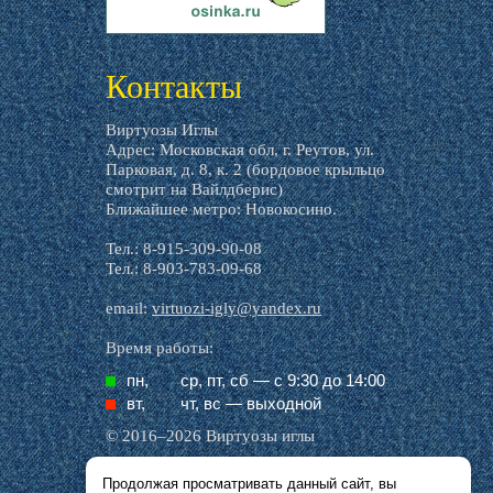
livemaster.ru
Контакты
Виртуозы Иглы
Адрес: Московская обл, г. Реутов, ул.
Парковая, д. 8, к. 2 (бордовое крыльцо
смотрит на Вайлдберис)
Ближайшее метро: Новокосино.
Тел.: 8-915-309-90-08
Тел.: 8-903-783-09-68
email:
virtuozi-igly@yandex.ru
Время работы:
пн,
ср, пт, cб — с 9:30 до 14:00
вт,
чт, вс — выходной
© 2016–2026 Виртуозы иглы
Продолжая просматривать данный сайт, вы
Все названия производителей, символика и