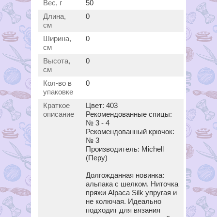
Вес, г
50
Длина,
0
см
Ширина,
0
см
Высота,
0
см
Кол-во в
0
упаковке
Краткое
Цвет: 403
описание
Рекомендованные спицы:
№ 3 - 4
Рекомендованный крючок:
№ 3
Производитель: Michell
(Перу)
Долгожданная новинка:
альпака с шелком. Ниточка
пряжи Alpaca Silk упругая и
не колючая. Идеально
подходит для вязания