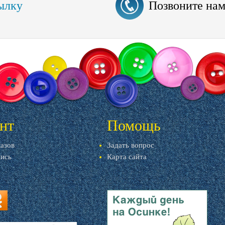
ылку
Позвоните на
нт
Помощь
казов
Задать вопрос
пись
Карта сайта
ru