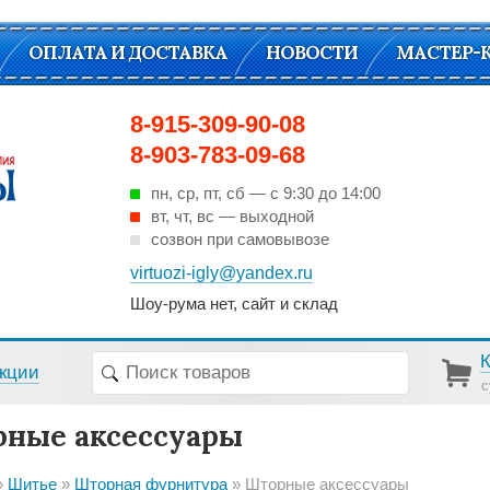
ОПЛАТА И ДОСТАВКА
НОВОСТИ
МАСТЕР-
8-915-309-90-08
8-903-783-09-68
пн, ср, пт, cб — с 9:30 до 14:00
вт, чт, вс — выходной
созвон при самовывозе
virtuozi-igly@yandex.ru
Шоу-рума нет, сайт и склад
кции
с
ные аксессуары
Шитье
Шторная фурнитура
Шторные аксессуары