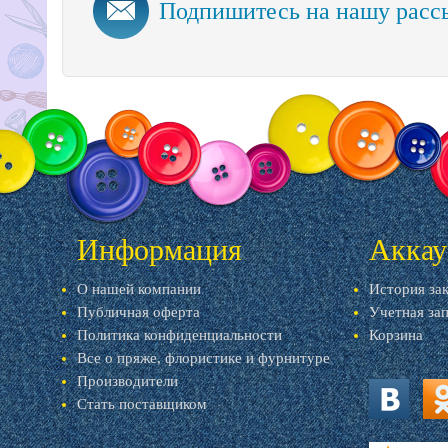
Подпишитесь на нашу расс
Информация
Аккау
О нашей компании
История за
Публичная оферта
Учетная за
Политика конфиденциальности
Корзина
Все о пряже, флористике и фурнитуре
Производители
Стать поставщиком
vk.com
ok.