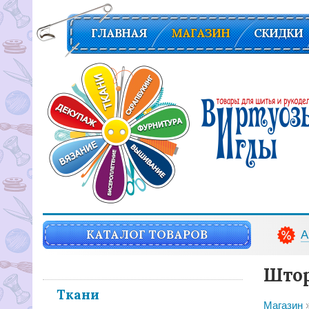
ГЛАВНАЯ
МАГАЗИН
СКИДКИ
Вирутозы иглы. Товары для шитья и рукоделья
КАТАЛОГ ТОВАРОВ
А
Штор
Ткани
Магазин