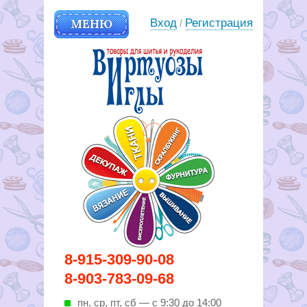
МЕНЮ
Вход
Регистрация
/
Вирутозы иглы. Товары для
8-915-309-90-08
шитья и рукоделья
8-903-783-09-68
пн, ср, пт, cб — с 9:30 до 14:00