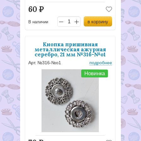
60
Р
в корзину
В наличии
Кнопка пришивная
металлическая ажурная
серебро, 21 мм №316-№о1
Арт. №316-№о1
подробнее
Новинка