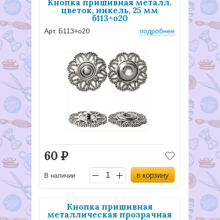
Кнопка пришивная металл.
цветок, никель, 25 мм
б113+о20
Арт. Б113+о20
подробнее
60
Р
в корзину
В наличии
Кнопка пришивная
металлическая прозрачная