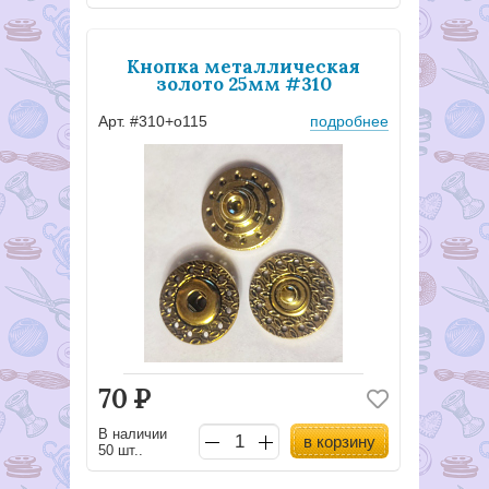
Кнопка металлическая
золото 25мм #310
Арт. #310+о115
подробнее
70
Р
В наличии
в корзину
50 шт..