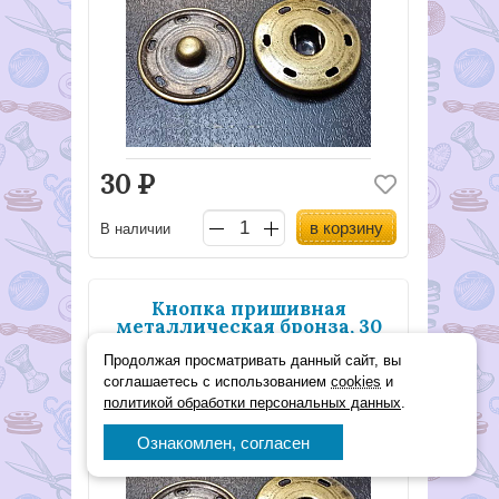
30
Р
в корзину
В наличии
Кнопка пришивная
металлическая бронза, 30
мм
Продолжая просматривать данный сайт, вы
Арт. 24/4
подробнее
соглашаетесь с использованием
cookies
и
политикой обработки персональных данных
.
Ознакомлен, согласен