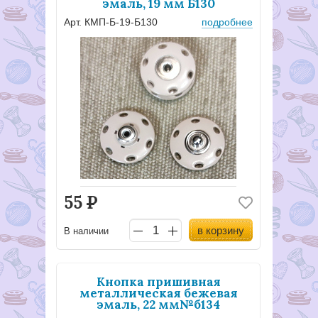
эмаль, 19 мм Б130
Арт. КМП-Б-19-Б130
подробнее
55
Р
в корзину
В наличии
Кнопка пришивная
металлическая бежевая
эмаль, 22 мм№б134