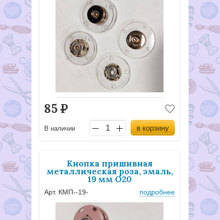
85
Р
в корзину
В наличии
Кнопка пришивная
металлическая роза, эмаль,
19 мм О20
Арт. КМП--19-
подробнее