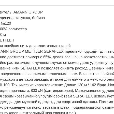
одитель: AMANN GROUP
единица: катушка, бобина
: №120
100% полиэстер
30 м
METTLER
я швейная нить для эластичных тканей.
ANN GROUP METTLER SERAFLEX идеально подходит для высоко
ение достигает примерно 65%, делая все швы высокоэластичн
йно растяжимым, в лучшем случае он может даже удвоить упру
вание нити SERAFLEX позволяет снизить расход швейных ните
 оверлочного шва прямым челночным швом. В качестве швейной 
 мужской и детской одежды, а также для нижнего и женского бел
 100. Технические характеристики: Длина: 130 м / 142 Ярда. Ном
Предел прочности: 800 cN (сантиньютонов). Максимальное удлин
я своим чрезвычайно упругим свойствам SERAFLEX используетс
одежды, для мужской одежды, для спортивной одежды. Помимо 
с рекомендуется использовать в швах, подвергающихся самым 
я рукавов, центральный шов спинки и т.д.)