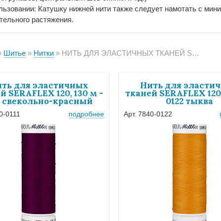
льзовании: Катушку нижней нити также следует намотать с мин
тельного растяжения.
Шитье
Нитки
НИТЬ ДЛЯ ЭЛАСТИЧНЫХ ТКАНЕЙ SERAFLEX 120, 130 М
ть для эластичных
Нить для эласти
й SERAFLEX 120, 130 м -
тканей SERAFLEX 120,
1 свекольно-красный
0122 тыква
0-0111
подробнее
Арт. 7840-0122