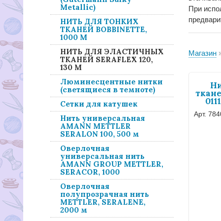
Metallic)
При испо
предвари
НИТЬ ДЛЯ ТОНКИХ
ТКАНЕЙ BOBBINETTE,
1000 М
НИТЬ ДЛЯ ЭЛАСТИЧНЫХ
Магазин
ТКАНЕЙ SERAFLEX 120,
130 М
Люминесцентные нитки
Ни
(светящиеся в темноте)
ткане
011
Сетки для катушек
Арт. 784
Нить универсальная
AMANN METTLER
SERALON 100, 500 м
Оверлочная
универсальная нить
AMANN GROUP METTLER,
SERACOR, 1000
Оверлочная
полупрозрачная нить
METTLER, SERALENE,
2000 м