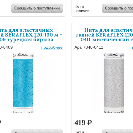
Нет в
Сообщить о поступлении
Сообщить о по
наличии
ть для эластичных
Нить для эласти
й SERAFLEX 120, 130 м -
тканей SERAFLEX 120,
09 турецкая бирюза
0411 мистический 
40-0409
подробнее
Арт. 7840-0411
Р
419
Р
Нет в