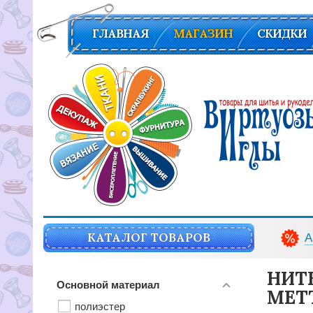
ГЛАВНАЯ
МАГАЗИН
СКИДКИ
Вирутозы иглы. Товары для шитья и рукоделья
КАТАЛОГ ТОВАРОВ
А
НИТ
Основной материал
METT
полиэстер