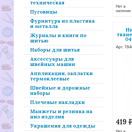
техническая
Нет в
наличии
Пуговицы
Фурнитура из пластика
и металла
Ни
ткане
Журналы и книги по
04
шитью
Арт. 78
Наборы для шитья
Аксессуары для
швейных машин
Аппликации, заплатки
термоклеевые
Швейные и дорожные
наборы
Плечевые накладки
Манжеты и резинка на
низ изделия
419
Украшения для одежды
Нет в