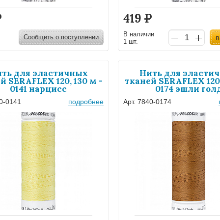
Р
419
Р
В наличии
Сообщить о поступлении
в
1 шт.
ть для эластичных
Нить для эласти
й SERAFLEX 120, 130 м -
тканей SERAFLEX 120,
0141 нарцисс
0174 эшли гол
40-0141
подробнее
Арт. 7840-0174