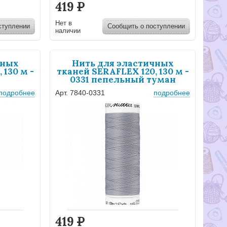
419
Р
Нет в
ступлении
Сообщить о поступлении
наличии
чных
Нить для эластичных
 130 м -
тканей SERAFLEX 120, 130 м -
0331 пепельный туман
подробнее
Арт. 7840-0331
подробнее
419
Р