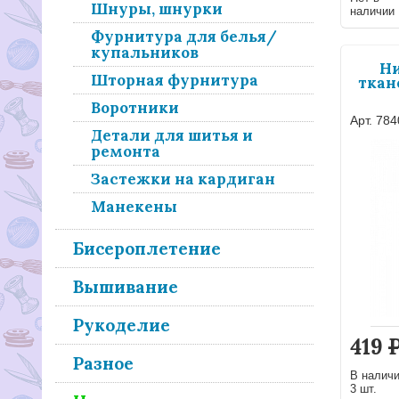
Шнуры, шнурки
наличии
Фурнитура для белья/
купальников
Ни
Шторная фурнитура
ткан
Воротники
Арт. 78
Детали для шитья и
ремонта
Застежки на кардиган
Манекены
Бисероплетение
Вышивание
Рукоделие
419
Разное
В налич
3 шт.