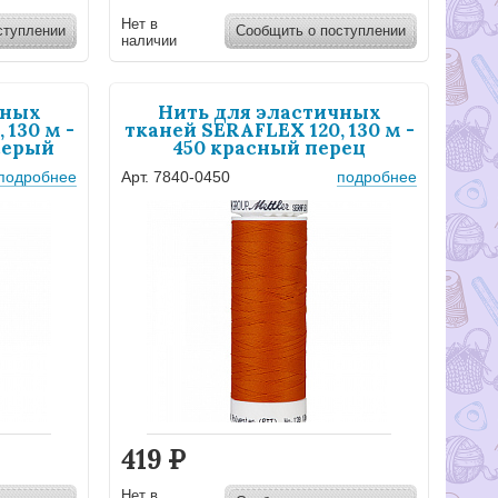
Нет в
ступлении
Сообщить о поступлении
наличии
чных
Нить для эластичных
 130 м -
тканей SERAFLEX 120, 130 м -
серый
450 красный перец
подробнее
Арт. 7840-0450
подробнее
419
Р
Нет в