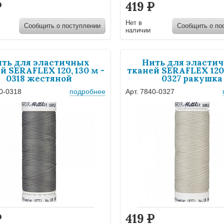
Р
419
Р
Нет в
Сообщить о поступлении
Сообщить о по
наличии
ть для эластичных
Нить для эласти
й SERAFLEX 120, 130 м -
тканей SERAFLEX 120,
0318 жестяной
0327 ракушка
40-0318
подробнее
Арт. 7840-0327
Р
419
Р