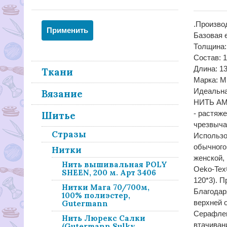
.Произв
Базовая 
Толщина
Состав: 
Длина: 1
Ткани
Марка: 
Идеальна
Вязание
НИТЬ AM
- растяж
Шитье
чрезвыча
Стразы
Использо
обычного
Нитки
женской,
Нить вышивальная POLY
Oeko-Tex®
SHEEN, 200 м. Арт 3406
120*3). 
Нитки Mara 70/700м,
Благодар
100% полиэстер,
верхней 
Gutermann
Серафлек
Нить Люрекс Салки
втачивани
(Gutermann Sulky