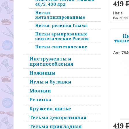
419
40/2, 400 ярд
Нитки
Нет в
металлизированные
наличии
Нитка-резинка Гамма
Нитки армированные
Ни
синтетические Россия
ткане
Нитки синтетические
Арт. 78
Инструменты и
приспособления
Ножницы
Иглы и булавки
Молнии
Резинка
Кружево, шитье
Тесьма декоративная
419
Тесьма прикладная