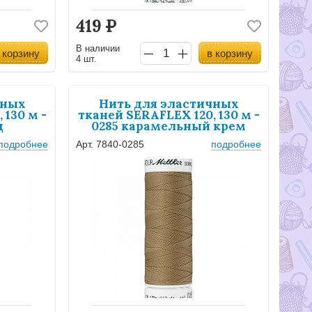
419
Р
В наличии
 корзину
в корзину
4 шт.
чных
Нить для эластичных
 130 м -
тканей SERAFLEX 120, 130 м -
д
0285 карамельный крем
подробнее
Арт. 7840-0285
подробнее