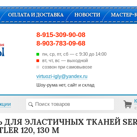
ОПЛАТА И ДОСТАВКА
НОВОСТИ
МАСТЕР-
8-915-309-90-08
8-903-783-09-68
пн, ср, пт, cб — с 9:30 до 14:00
вт, чт, вс — выходной
созвон при самовывозе
virtuozi-igly@yandex.ru
Шоу-рума нет, сайт и склад
кции
с
Ь ДЛЯ ЭЛАСТИЧНЫХ ТКАНЕЙ SE
LER 120, 130 М