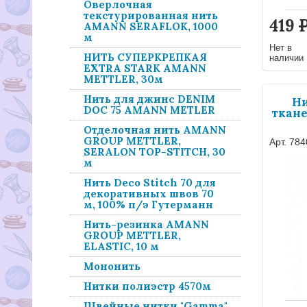
Оверлочная
текстурированная нить
419
AMANN SERAFLOK, 1000
м
Нет в
НИТЬ СУПЕРКРЕПКАЯ
наличии
EXTRA STARK AMANN
METTLER, 30м
Нить для джинс DENIM
Ни
DOC 75 AMANN METLER
ткане
Отделочная нить AMANN
GROUP METTLER,
Арт. 78
SERALON TOP-STITCH, 30
м
Нить Deco Stitch 70 для
декоративных швов 70
м, 100% п/э Гутерманн
Нить-резинка AMANN
GROUP METTLER,
ELASTIC, 10 м
Мононить
Нитки полиэстр 4570м
Швейные нитки "Gamma"