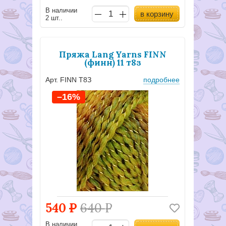
В наличии
в корзину
2 шт..
Пряжа Lang Yarns FINN
(финн) 11 т8з
Арт. FINN Т8З
подробнее
–16%
540
Р
640
Р
В наличии