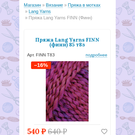
Магазин
Вязание
Пряжа в мотках
Lang Yarns
Пряжа Lang Yarns FINN (Финн)
Пряжа Lang Yarns FINN
(финн) 85 т8з
Арт. FINN Т8З
подробнее
–16%
540
Р
640
Р