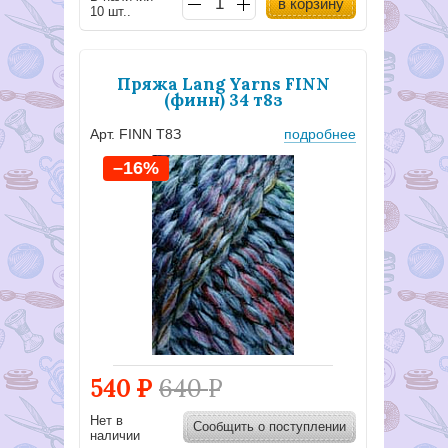
в корзину
10 шт..
Пряжа Lang Yarns FINN
(финн) 34 т8з
Арт. FINN Т8З
подробнее
–16%
540
Р
640
Р
Нет в
Сообщить о поступлении
наличии