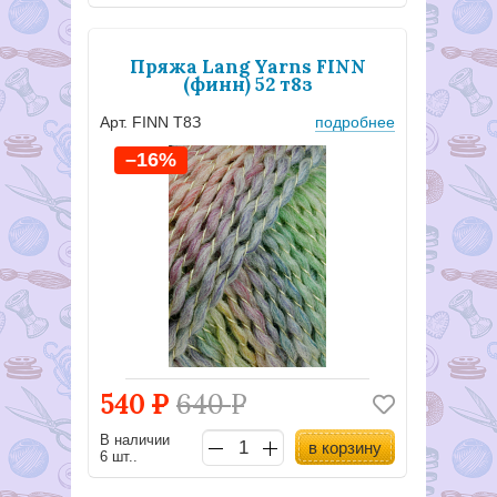
Пряжа Lang Yarns FINN
(финн) 52 т8з
Арт. FINN Т8З
подробнее
–16%
540
Р
640
Р
В наличии
в корзину
6 шт..