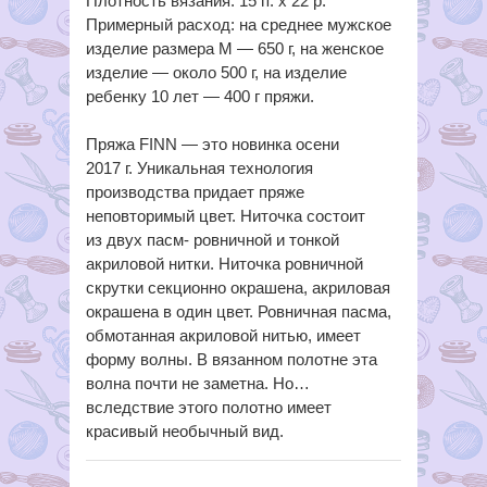
Плотность вязания: 15 п. х 22 р.
Примерный расход: на среднее мужское
изделие размера M — 650 г, на женское
изделие — около 500 г, на изделие
ребенку 10 лет — 400 г пряжи.
Пряжа FINN — это новинка осени
2017 г. Уникальная технология
производства придает пряже
неповторимый цвет. Ниточка состоит
из двух пасм- ровничной и тонкой
акриловой нитки. Ниточка ровничной
скрутки секционно окрашена, акриловая
окрашена в один цвет. Ровничная пасма,
обмотанная акриловой нитью, имеет
форму волны. В вязанном полотне эта
волна почти не заметна. Но…
вследствие этого полотно имеет
красивый необычный вид.