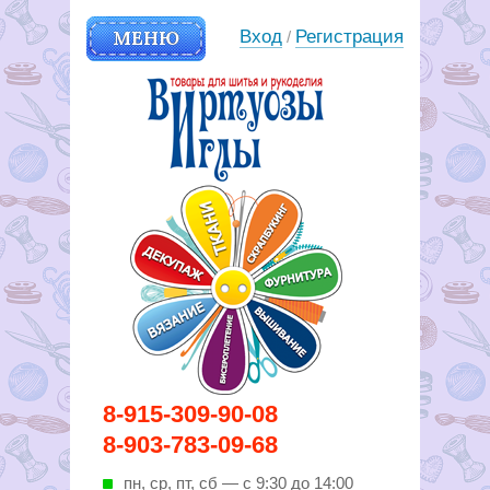
МЕНЮ
Вход
Регистрация
/
Вирутозы иглы. Товары для
8-915-309-90-08
шитья и рукоделья
8-903-783-09-68
пн, ср, пт, cб — с 9:30 до 14:00