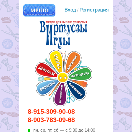
МЕНЮ
Вход
Регистрация
/
Вирутозы иглы. Товары для
8-915-309-90-08
шитья и рукоделья
8-903-783-09-68
пн, ср, пт, cб — с 9:30 до 14:00