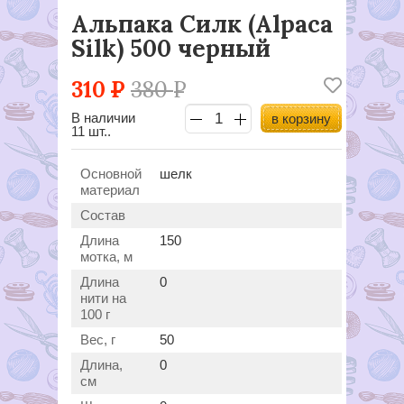
Альпака Силк (Alpaca
Silk) 500 черный
310
Р
380
Р
В наличии
в корзину
11 шт..
Основной
шелк
материал
Состав
Длина
150
мотка, м
Длина
0
нити на
100 г
Вес, г
50
Длина,
0
см