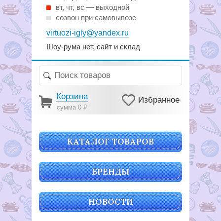
вт, чт, вс — выходной
созвон при самовывозе
virtuozi-igly@yandex.ru
Шоу-рума нет, сайт и склад
Корзина
Избранное
сумма 0
Р
КАТАЛОГ ТОВАРОВ
БРЕНДЫ
НОВОСТИ