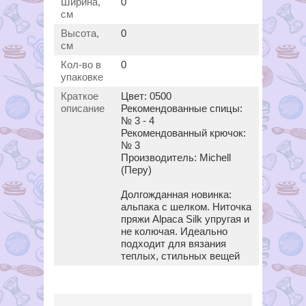
Ширина,
0
см
Высота,
0
см
Кол-во в
0
упаковке
Краткое
Цвет: 0500
описание
Рекомендованные спицы:
№ 3 - 4
Рекомендованный крючок:
№ 3
Производитель: Michell
(Перу)
Долгожданная новинка:
альпака с шелком. Ниточка
пряжи Alpaca Silk упругая и
не колючая. Идеально
подходит для вязания
теплых, стильных вещей