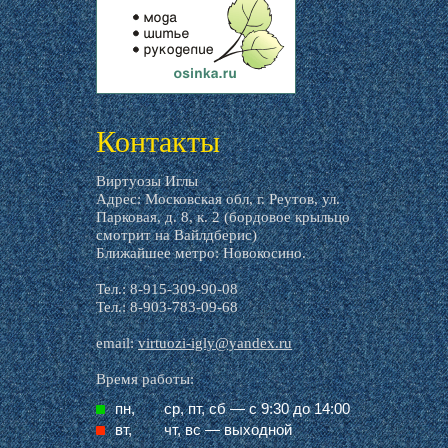
livemaster.ru
Контакты
Виртуозы Иглы
Адрес: Московская обл, г. Реутов, ул.
Парковая, д. 8, к. 2 (бордовое крыльцо
смотрит на Вайлдберис)
Ближайшее метро: Новокосино.
Тел.: 8-915-309-90-08
Тел.: 8-903-783-09-68
email:
virtuozi-igly@yandex.ru
Время работы:
пн,
ср, пт, cб — с 9:30 до 14:00
вт,
чт, вс — выходной