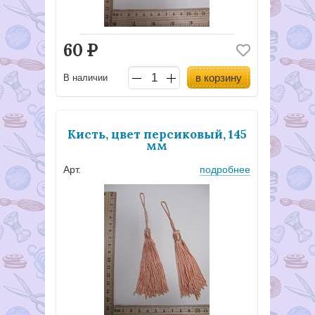
60
Р
в корзину
В наличии
Кисть, цвет персиковый, 145
мм
Арт.
подробнее