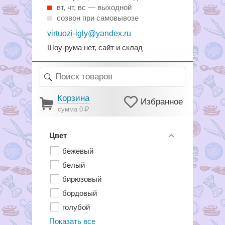
вт, чт, вс — выходной
созвон при самовывозе
virtuozi-igly@yandex.ru
Шоу-рума нет, сайт и склад
Корзина
Избранное
сумма 0
Р
Цвет
бежевый
белый
бирюзовый
бордовый
голубой
Показать все