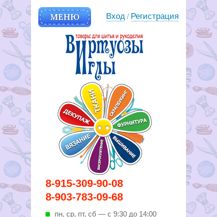
МЕНЮ
Вход
Регистрация
/
Вирутозы иглы. Товары для
8-915-309-90-08
шитья и рукоделья
8-903-783-09-68
пн, ср, пт, cб — с 9:30 до 14:00