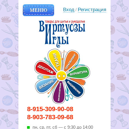
МЕНЮ
Вход
Регистрация
/
Вирутозы иглы. Товары для
8-915-309-90-08
шитья и рукоделья
8-903-783-09-68
пн, ср, пт, cб — с 9:30 до 14:00