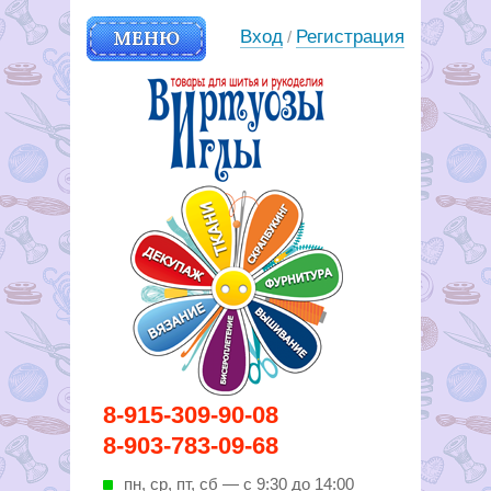
МЕНЮ
Вход
Регистрация
/
Вирутозы иглы. Товары для
8-915-309-90-08
шитья и рукоделья
8-903-783-09-68
пн, ср, пт, cб — с 9:30 до 14:00