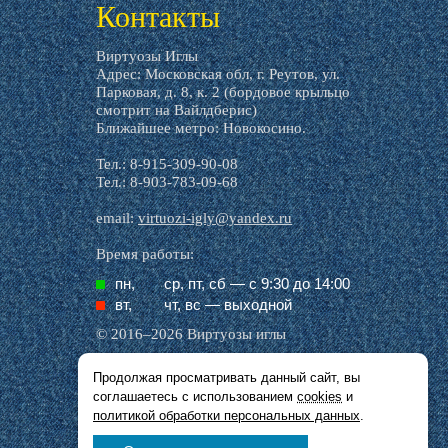
Контакты
Виртуозы Иглы
Адрес: Московская обл, г. Реутов, ул.
Парковая, д. 8, к. 2 (бордовое крыльцо
смотрит на Вайлдберис)
Ближайшее метро: Новокосино.
Тел.: 8-915-309-90-08
Тел.: 8-903-783-09-68
email:
virtuozi-igly@yandex.ru
Время работы:
пн,
ср, пт, cб — с 9:30 до 14:00
вт,
чт, вс — выходной
© 2016–2026 Виртуозы иглы
Продолжая просматривать данный сайт, вы
Все названия производителей, символика и
соглашаетесь с использованием
cookies
и
описания, присутствующие в наших картинках
и тексте, используются исключительно в целях
политикой обработки персональных данных
.
идентификации.