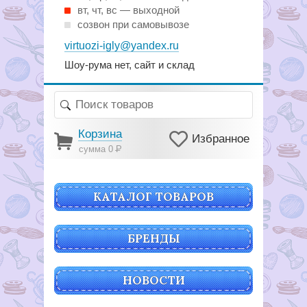
вт, чт, вс — выходной
созвон при самовывозе
virtuozi-igly@yandex.ru
Шоу-рума нет, сайт и склад
Корзина
Избранное
сумма 0
Р
КАТАЛОГ ТОВАРОВ
БРЕНДЫ
НОВОСТИ