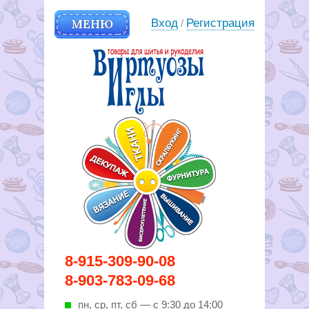
МЕНЮ
Вход
Регистрация
/
Вирутозы иглы. Товары для
8-915-309-90-08
шитья и рукоделья
8-903-783-09-68
пн, ср, пт, cб — с 9:30 до 14:00