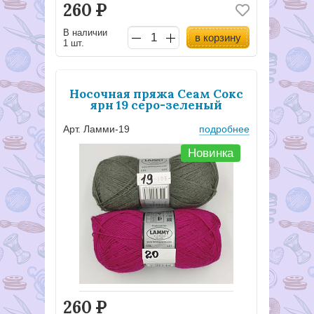
260
Р
В наличии
в корзину
1 шт.
Носочная пряжа Сеам Сокс
ярн 19 серо-зеленый
Арт. Ламми-19
подробнее
Новинка
260
Р