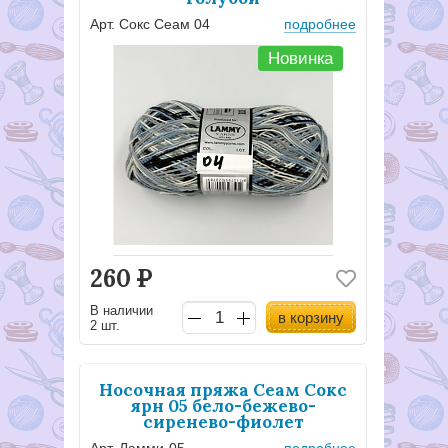
Арт. Сокс Сеам 04
подробнее
Новинка
260
Р
В наличии
в корзину
2 шт.
Носочная пряжа Сеам Сокс
ярн 05 бело-бежево-
сиренево-фиолет
Арт. Ламми-05
подробнее