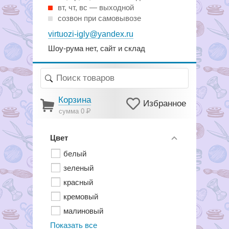
вт, чт, вс — выходной
созвон при самовывозе
virtuozi-igly@yandex.ru
Шоу-рума нет, сайт и склад
Корзина
Избранное
сумма 0
Р
Цвет
белый
зеленый
красный
кремовый
малиновый
Показать все