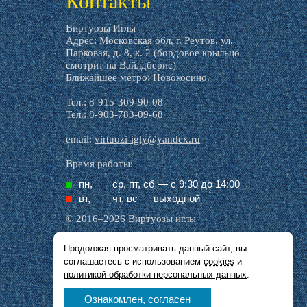
Контакты
Виртуозы Иглы
Адрес: Московская обл, г. Реутов, ул.
Парковая, д. 8, к. 2 (бордовое крыльцо
смотрит на Вайлдберис)
Ближайшее метро: Новокосино.
Тел.: 8-915-309-90-08
Тел.: 8-903-783-09-68
email:
virtuozi-igly@yandex.ru
Время работы:
пн,
ср, пт, cб — с 9:30 до 14:00
вт,
чт, вс — выходной
© 2016–2026 Виртуозы иглы
Продолжая просматривать данный сайт, вы
Все названия производителей, символика и
соглашаетесь с использованием
cookies
и
описания, присутствующие в наших картинках
и тексте, используются исключительно в целях
политикой обработки персональных данных
.
идентификации.
Ознакомлен, согласен