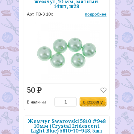
жемчуг, 10 мм, мятный,
14шт, ш28
Арт. PB-3 10х
подробнее
50
Р
в корзину
В наличии
Жемчуг Swarovski 5810 #948
10мм (Crystal Iridescent
Light Blue) 5810-10-948, 5шт