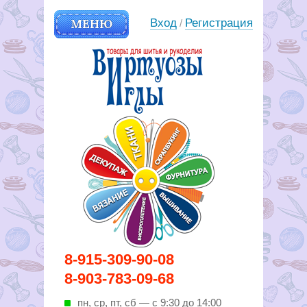
МЕНЮ
Вход
Регистрация
/
Вирутозы иглы. Товары для
8-915-309-90-08
шитья и рукоделья
8-903-783-09-68
пн, ср, пт, cб — с 9:30 до 14:00