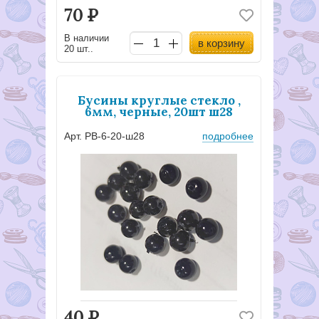
70
Р
В наличии
в корзину
20 шт..
Бусины круглые стекло ,
6мм, черные, 20шт ш28
Арт. PB-6-20-ш28
подробнее
40
Р