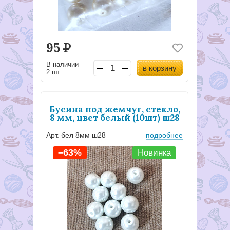
95
Р
В наличии
в корзину
2 шт..
Бусина под жемчуг, стекло,
8 мм, цвет белый (10шт) ш28
Арт. бел 8мм ш28
подробнее
–63%
Новинка