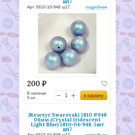
ш17
Арт. 5810-10-948 ш17
подробнее
200
Р
В наличии
в корзину
9 шт..
Жемчуг Swarovski 5810 #948
04мм (Crystal Iridescent
Light Blue) 5810-04-948, 5шт
ш17
Арт. 5810-04-948 ш17
подробнее