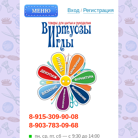
МЕНЮ
Вход
Регистрация
/
Вирутозы иглы. Товары для
8-915-309-90-08
шитья и рукоделья
8-903-783-09-68
пн, ср, пт, cб — с 9:30 до 14:00