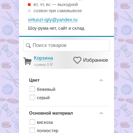
вт, чт, вс — выходной
созвон при самовывозе
virtuozi-igly@yandex.ru
Шоу-рума нет, сайт и склад
Корзина
Избранное
сумма 0
Р
Цвет
бежевый
серый
Основной материал
вискоза
полиэстер