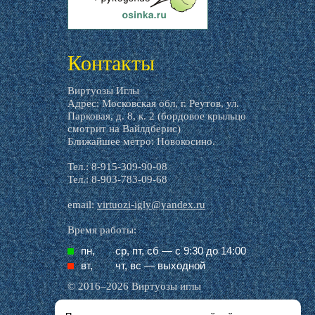
livemaster.ru
Контакты
Виртуозы Иглы
Адрес: Московская обл, г. Реутов, ул.
Парковая, д. 8, к. 2 (бордовое крыльцо
смотрит на Вайлдберис)
Ближайшее метро: Новокосино.
Тел.: 8-915-309-90-08
Тел.: 8-903-783-09-68
email:
virtuozi-igly@yandex.ru
Время работы:
пн,
ср, пт, cб — с 9:30 до 14:00
вт,
чт, вс — выходной
© 2016–2026 Виртуозы иглы