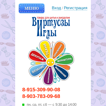
МЕНЮ
Вход
Регистрация
/
Вирутозы иглы. Товары для
8-915-309-90-08
шитья и рукоделья
8-903-783-09-68
пн, ср, пт, cб — с 9:30 до 14:00