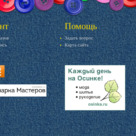
нт
Помощь
казов
Задать вопрос
пись
Карта сайта
ru
u
livemaster.ru