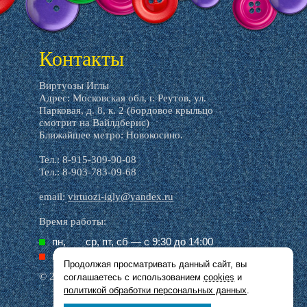
Контакты
Виртуозы Иглы
Адрес: Московская обл, г. Реутов, ул.
Парковая, д. 8, к. 2 (бордовое крыльцо
смотрит на Вайлдберис)
Ближайшее метро: Новокосино.
Тел.: 8-915-309-90-08
Тел.: 8-903-783-09-68
email:
virtuozi-igly@yandex.ru
Время работы:
пн,
ср, пт, cб — с 9:30 до 14:00
вт,
чт, вс — выходной
Продолжая просматривать данный сайт, вы
© 2016–2026 Виртуозы иглы
соглашаетесь с использованием
cookies
и
политикой обработки персональных данных
.