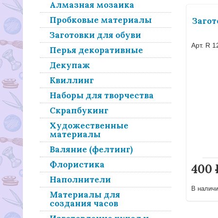
Алмазная мозаика
Пробковые материалы
Загот
Заготовки для обуви
Арт. R 1
Перья декоративные
Декупаж
Квиллинг
Наборы для творчества
Скрапбукинг
Художественные
материалы
Валяние (фелтинг)
Флористика
400
Наполнители
В налич
Материалы для
создания часов