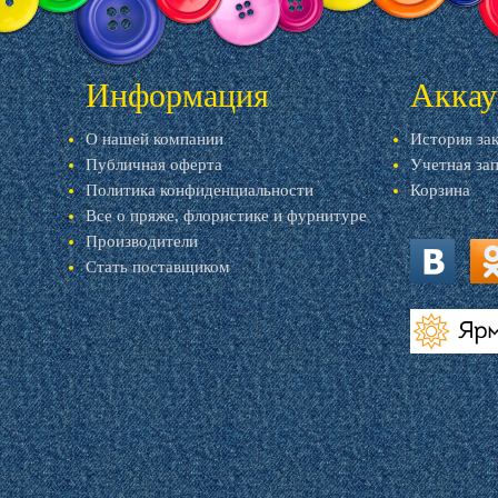
Информация
Аккау
О нашей компании
История за
Публичная оферта
Учетная за
Политика конфиденциальности
Корзина
Все о пряже, флористике и фурнитуре
Производители
Стать поставщиком
vk.com
ok.
livemaster.r