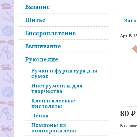
Вязание
Шитье
Заго
Бисероплетение
Арт. B 1
Вышивание
Рукоделие
Ручки и фурнитура для
сумок
Инструменты для
творчества
Клей и клеевые
пистолеты
80
Р
Лепка
Помпоны из
В налич
полипропилена