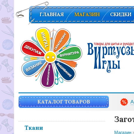
ГЛАВНАЯ
МАГАЗИН
СКИДКИ
Вирутозы иглы. Товары для шитья и рукоделья
КАТАЛОГ ТОВАРОВ
А
Заго
Ткани
Магазин