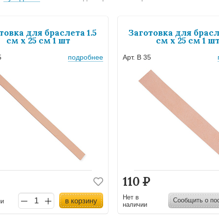
товка для браслета 1.5
Заготовка для брасл
см х 25 см 1 шт
см х 25 см 1 ш
5
подробнее
Арт. B 35
110
Р
Нет в
в корзину
Сообщить о по
ии
наличии