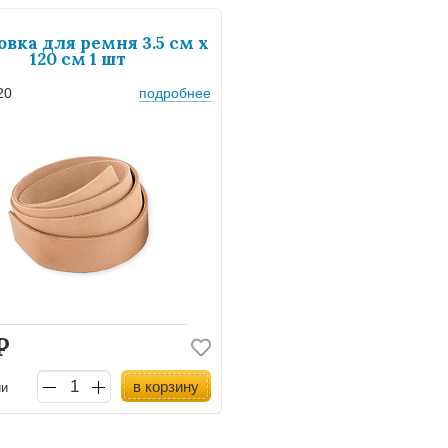
овка для ремня 3.5 см х
120 см 1 шт
20
подробнее
Р
в корзину
ии