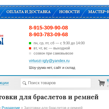
ОПЛАТА И ДОСТАВКА
НОВОСТИ
МАСТЕР-
8-915-309-90-08
8-903-783-09-68
пн, ср, пт, cб — с 9:30 до 14:00
вт, чт, вс — выходной
созвон при самовывозе
virtuozi-igly@yandex.ru
Шоу-рума нет, сайт и склад
кции
с
товки для браслетов и ремней
Рукоделие
Заготовки для браслетов и ремней