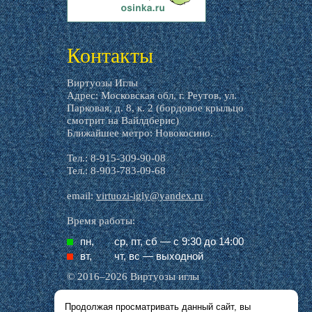
livemaster.ru
Контакты
Виртуозы Иглы
Адрес: Московская обл, г. Реутов, ул.
Парковая, д. 8, к. 2 (бордовое крыльцо
смотрит на Вайлдберис)
Ближайшее метро: Новокосино.
Тел.: 8-915-309-90-08
Тел.: 8-903-783-09-68
email:
virtuozi-igly@yandex.ru
Время работы:
пн,
ср, пт, cб — с 9:30 до 14:00
вт,
чт, вс — выходной
© 2016–2026 Виртуозы иглы
Продолжая просматривать данный сайт, вы
Все названия производителей, символика и