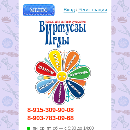
МЕНЮ
Вход
Регистрация
/
Вирутозы иглы. Товары для
8-915-309-90-08
шитья и рукоделья
8-903-783-09-68
пн, ср, пт, cб — с 9:30 до 14:00