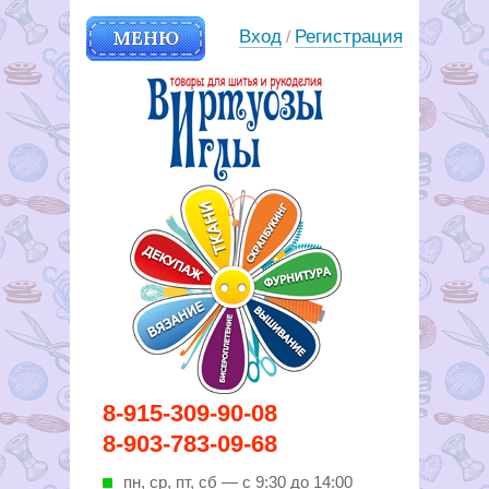
МЕНЮ
Вход
Регистрация
/
Вирутозы иглы. Товары для
8-915-309-90-08
шитья и рукоделья
8-903-783-09-68
пн, ср, пт, cб — с 9:30 до 14:00