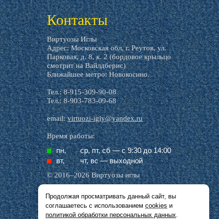
livemaster.ru
Контакты
Виртуозы Иглы
Адрес: Московская обл, г. Реутов, ул.
Парковая, д. 8, к. 2 (бордовое крыльцо
смотрит на Вайлдберис)
Ближайшее метро: Новокосино.
Тел.: 8-915-309-90-08
Тел.: 8-903-783-09-68
email:
virtuozi-igly@yandex.ru
Время работы:
пн,
ср, пт, cб — с 9:30 до 14:00
вт,
чт, вс — выходной
© 2016–2026 Виртуозы иглы
Продолжая просматривать данный сайт, вы
Все названия производителей, символика и
соглашаетесь с использованием
cookies
и
описания, присутствующие в наших картинках
и тексте, используются исключительно в целях
политикой обработки персональных данных
.