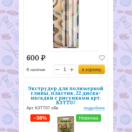
600
Р
в корзину
В наличии
Экструдер для полимерной
глины, пластик, 22 диска-
насадки с рисунками арт.
K3TT07
Арт. K3TT07 о8в
подробнее
–38%
Новинка