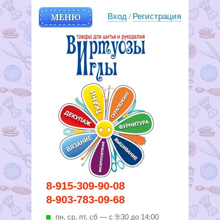
МЕНЮ
Вход
Регистрация
/
Вирутозы иглы. Товары для
8-915-309-90-08
шитья и рукоделья
8-903-783-09-68
пн, ср, пт, cб — с 9:30 до 14:00