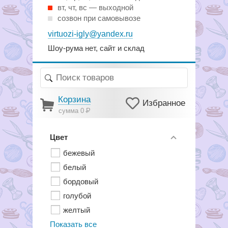
вт, чт, вс — выходной
созвон при самовывозе
virtuozi-igly@yandex.ru
Шоу-рума нет, сайт и склад
Корзина
Избранное
сумма 0
Р
Цвет
бежевый
белый
бордовый
голубой
желтый
Показать все