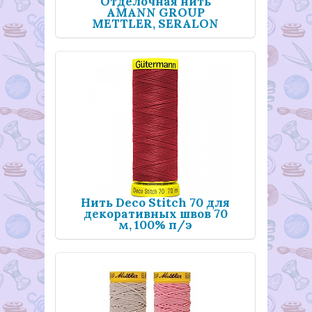
Отделочная нить
AMANN GROUP
METTLER, SERALON
TOP-STITCH, 30 м
121
Нить Deco Stitch 70 для
декоративных швов 70
м, 100% п/э
Гутерманн
5