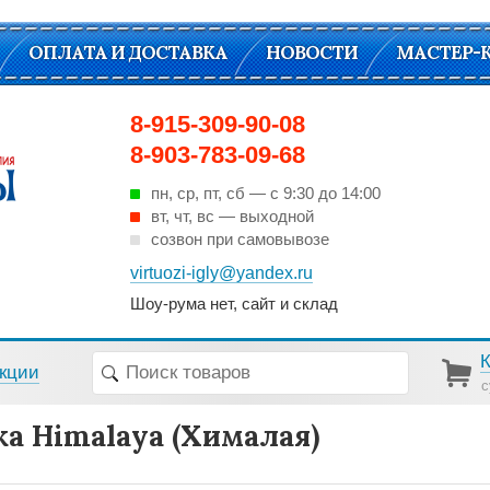
ОПЛАТА И ДОСТАВКА
НОВОСТИ
МАСТЕР-
8-915-309-90-08
8-903-783-09-68
пн, ср, пт, cб — с 9:30 до 14:00
вт, чт, вс — выходной
созвон при самовывозе
virtuozi-igly@yandex.ru
Шоу-рума нет, сайт и склад
кции
с
а Himalaya (Хималая)