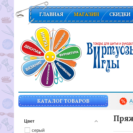
ГЛАВНАЯ
МАГАЗИН
СКИДКИ
Вирутозы иглы. Товары для шитья и рукоделья
КАТАЛОГ ТОВАРОВ
А
Пряж
Цвет
серый