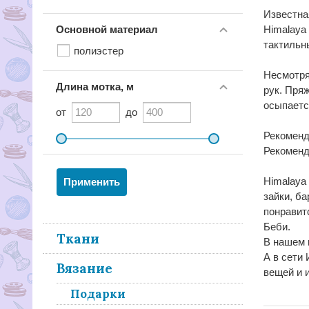
Известна
Основной материал
Himalaya
тактильн
полиэстер
Несмотря
Длина мотка, м
рук. Пря
осыпаетс
от
до
Рекоменд
Рекоменд
Himalaya
зайки, б
понравит
Беби.
Ткани
В нашем 
А в сети
Вязание
вещей и 
Подарки