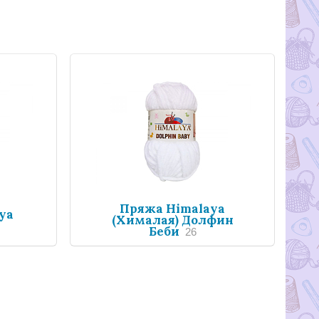
Пряжа Himalaya
ya
(Хималая) Долфин
Беби
26