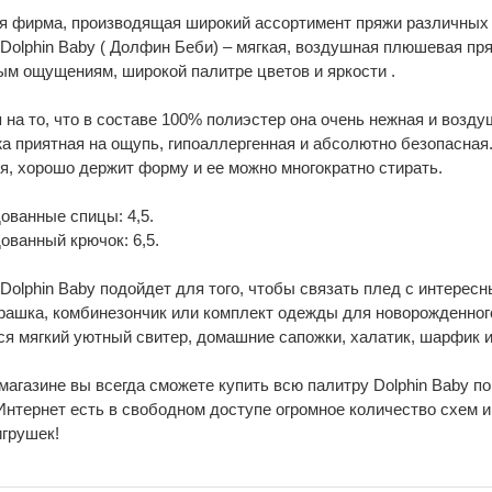
я фирма, производящая широкий ассортимент пряжи различных 
 Dolphin Baby ( Долфин Беби) – мягкая, воздушная плюшевая п
ым ощущениям, широкой палитре цветов и яркости .
 на то, что в составе 100% полиэстер она очень нежная и возду
жа приятная на ощупь, гипоаллергенная и абсолютно безопасная.
я, хорошо держит форму и ее можно многократно стирать.
ованные спицы: 4,5.
ованный крючок: 6,5.
 Dolphin Baby подойдет для того, чтобы связать плед с интерес
арашка, комбинезончик или комплект одежды для новорожденног
ся мягкий уютный свитер, домашние сапожки, халатик, шарфик 
магазине вы всегда сможете купить всю палитру Dolphin Baby по
 Интернет есть в свободном доступе огромное количество схем 
игрушек!