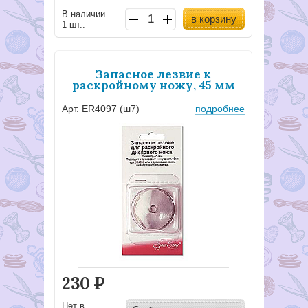
В наличии
в корзину
1 шт..
Запасное лезвие к
раскройному ножу, 45 мм
Арт. ER4097 (ш7)
подробнее
230
Р
Нет в