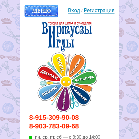
МЕНЮ
Вход
Регистрация
/
Вирутозы иглы. Товары для
8-915-309-90-08
шитья и рукоделья
8-903-783-09-68
пн, ср, пт, cб — с 9:30 до 14:00