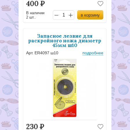
400
Р
В наличии
в корзину
2 шт..
Запасное лезвие для
раскройного ножа диаметр
45мм ш10
Арт. ER4097 ш10
подробнее
230
Р