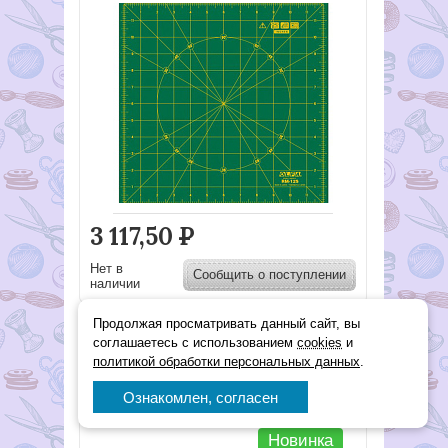
3 117,50
Р
Нет в
Сообщить о поступлении
наличии
Продолжая просматривать данный сайт, вы
МАТ РАСКРОЙНЫЙ
соглашаетесь с использованием
cookies
и
ДВУСТОРОННИЙ, ТОЛЩИНА
политикой обработки персональных данных
.
1,6 ММ, ЗЕЛЕНЫЙ, 45 Х 30
СМ/18'' Х 12"
Ознакомлен, согласен
Арт. RM-IC-C-RC
подробнее
Новинка