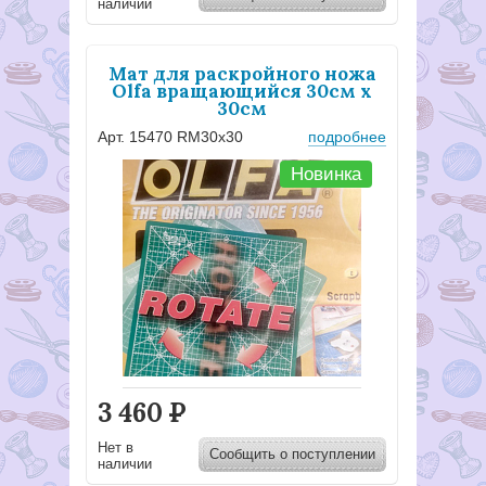
наличии
Мат для раскройного ножа
Olfa вращающийся 30cм x
30cм
Арт. 15470 RM30x30
подробнее
Новинка
3 460
Р
Нет в
Сообщить о поступлении
наличии