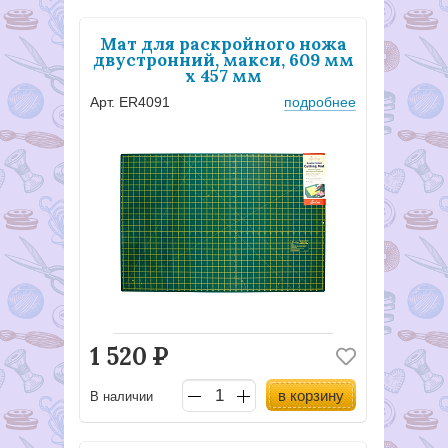
Мат для раскройного ножа
двустронний, макси, 609 мм
x 457 мм
Арт. ER4091
подробнее
1 520
Р
в корзину
В наличии