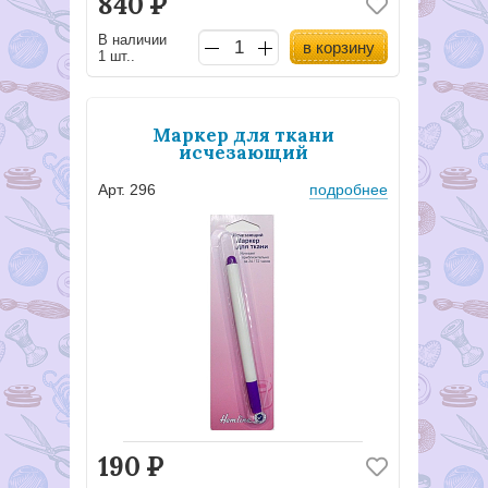
840
Р
В наличии
в корзину
1 шт..
Маркер для ткани
исчезающий
Арт. 296
подробнее
190
Р