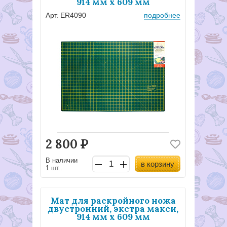
914 мм x 609 мм
Арт. ER4090
подробнее
2 800
Р
В наличии
в корзину
1 шт..
Мат для раскройного ножа
двустронний, экстра макси,
914 мм x 609 мм