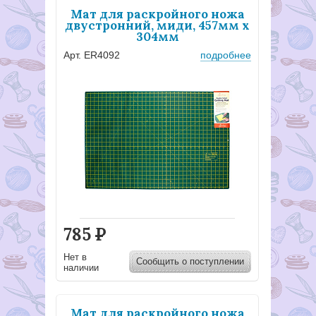
Мат для раскройного ножа
двустронний, миди, 457мм x
304мм
Арт. ER4092
подробнее
785
Р
Нет в
Сообщить о поступлении
наличии
Мат для раскройного ножа