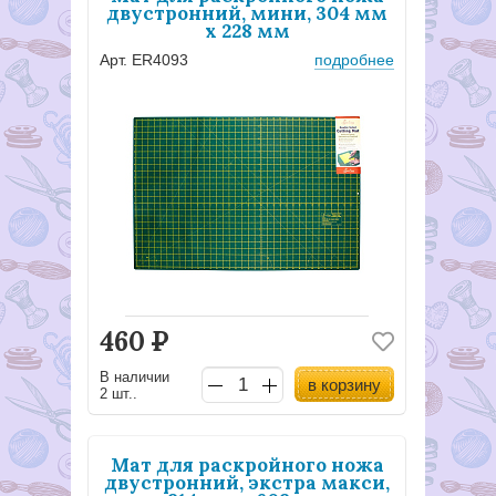
двустронний, мини, 304 мм
x 228 мм
Арт. ER4093
подробнее
460
Р
В наличии
в корзину
2 шт..
Мат для раскройного ножа
двустронний, экстра макси,