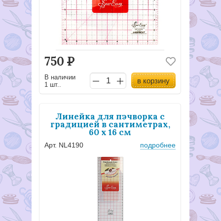
750
Р
В наличии
в корзину
1 шт..
Линейка для пэчворка с
градицией в сантиметрах,
60 х 16 см
Арт. NL4190
подробнее