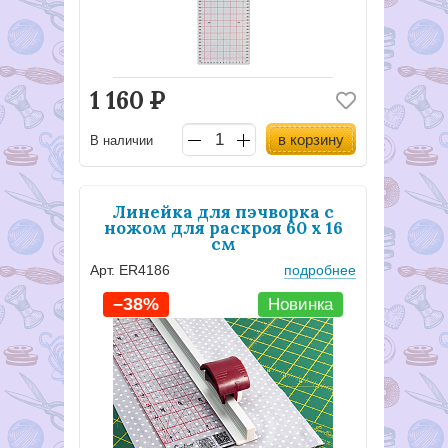
1 160
Р
в корзину
В наличии
Линейка для пэчворка с
ножом для раскроя 60 х 16
см
Арт. ER4186
подробнее
–38%
Новинка