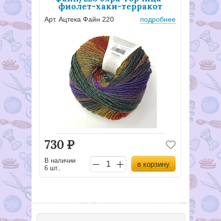
фиолет-хаки-терракот
Арт. Ацтека Файн 220
подробнее
730
Р
В наличии
в корзину
6 шт..