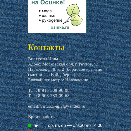
livemaster.ru
Контакты
Виртуозы Иглы
Адрес: Московская обл, г. Реутов, ул.
Парковая, д. 8, к. 2 (бордовое крыльцо
смотрит на Вайлдберис)
Ближайшее метро: Новокосино.
Тел.: 8-915-309-90-08
Тел.: 8-903-783-09-68
email:
virtuozi-igly@yandex.ru
Время работы:
пн,
ср, пт, cб — с 9:30 до 14:00