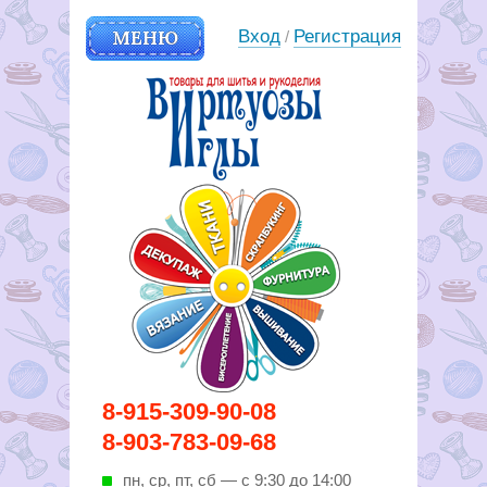
МЕНЮ
Вход
Регистрация
/
Вирутозы иглы. Товары для
8-915-309-90-08
шитья и рукоделья
8-903-783-09-68
пн, ср, пт, cб — с 9:30 до 14:00