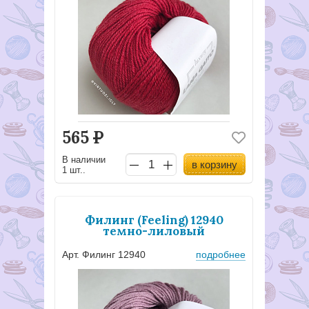
565
Р
В наличии
в корзину
1 шт..
Филинг (Feeling) 12940
темно-лиловый
Арт. Филинг 12940
подробнее