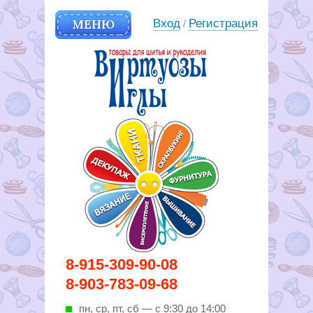
МЕНЮ
Вход
Регистрация
/
Вирутозы иглы. Товары для
8-915-309-90-08
шитья и рукоделья
8-903-783-09-68
пн, ср, пт, cб — с 9:30 до 14:00