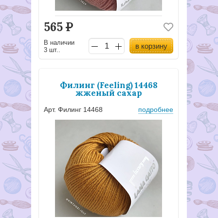
565
Р
В наличии
в корзину
3 шт..
Филинг (Feeling) 14468
жженый сахар
Арт. Филинг 14468
подробнее