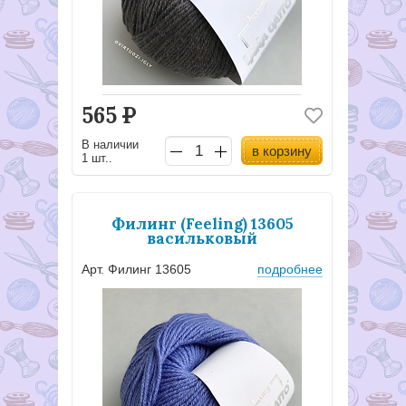
565
Р
В наличии
в корзину
1 шт..
Филинг (Feeling) 13605
васильковый
Арт. Филинг 13605
подробнее