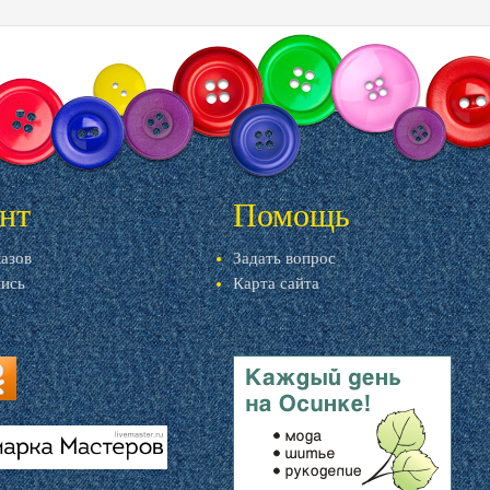
нт
Помощь
казов
Задать вопрос
пись
Карта сайта
ru
u