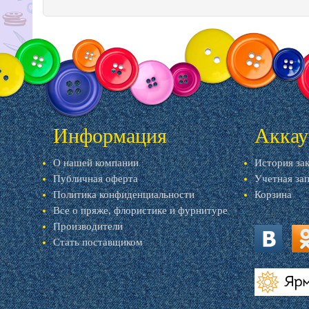
Информация
Аккау
О нашей компании
История за
Публичная оферта
Учетная за
Политика конфиденциальности
Корзина
Все о пряже, флористике и фурнитуре
Производители
Стать поставщиком
vk.com
ok.
livemaster.r