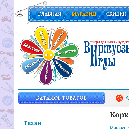
ГЛАВНАЯ
МАГАЗИН
СКИДКИ
Вирутозы иглы. Товары для шитья и рукоделья
КАТАЛОГ ТОВАРОВ
А
Корк
Ткани
Магазин