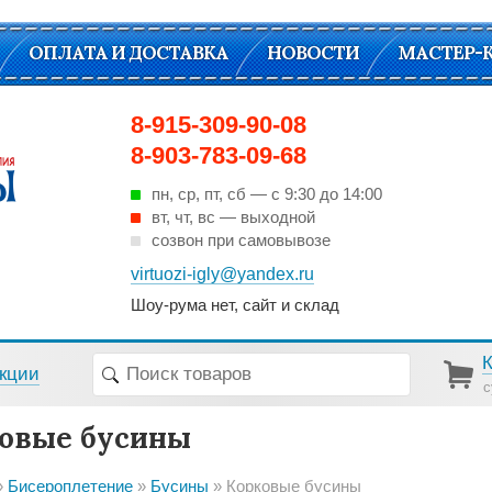
ОПЛАТА И ДОСТАВКА
НОВОСТИ
МАСТЕР-
8-915-309-90-08
8-903-783-09-68
пн, ср, пт, cб — с 9:30 до 14:00
вт, чт, вс — выходной
созвон при самовывозе
virtuozi-igly@yandex.ru
Шоу-рума нет, сайт и склад
кции
с
овые бусины
Бисероплетение
Бусины
Корковые бусины