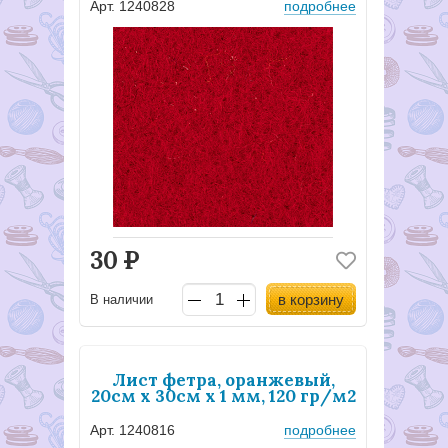
Арт. 1240828
подробнее
30
Р
в корзину
В наличии
Лист фетра, оранжевый,
20см х 30см х 1 мм, 120 гр/м2
Арт. 1240816
подробнее