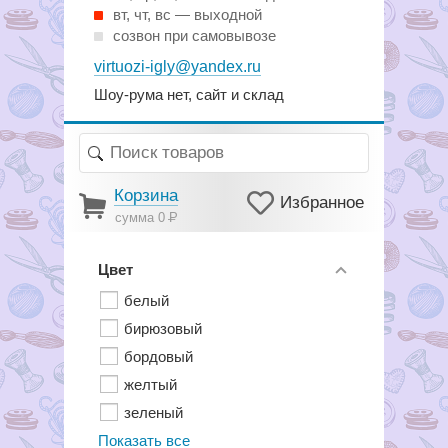
вт, чт, вс — выходной
созвон при самовывозе
virtuozi-igly@yandex.ru
Шоу-рума нет, сайт и склад
Корзина
Избранное
сумма 0
Р
Цвет
белый
бирюзовый
бордовый
желтый
зеленый
Показать все