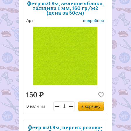
Фетр ш.0.9м, зеленое яблоко,
толщина 1 мм, 160 гр/м2
(цена за 50см)
Арт.
подробнее
150
Р
в корзину
В наличии
Фетр ш.0.9м, персик розово-