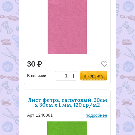
30
Р
в корзину
В наличии
Лист фетра, салатовый, 20см
х 30см х 1 мм, 120 гр/м2
Арт. 1240861
подробнее