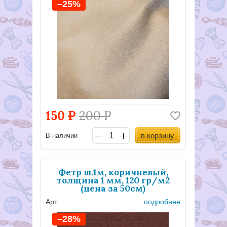
–25%
150
Р
200
Р
в корзину
В наличии
Фетр ш.1м, коричневый,
толщина 1 мм, 120 гр/м2
(цена за 50см)
Арт.
подробнее
–28%