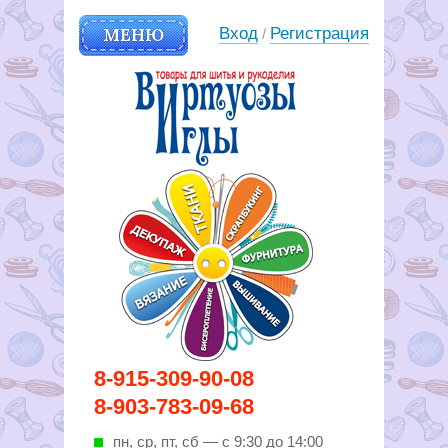
МЕНЮ
Вход
Регистрация
/
Вирутозы иглы. Товары для
8-915-309-90-08
шитья и рукоделья
8-903-783-09-68
пн, ср, пт, cб — с 9:30 до 14:00