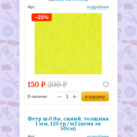
Арт.
подробнее
–25%
150
Р
200
Р
в корзину
В наличии
Фетр ш.0.9м, синий, толщина
1 мм, 120 гр/м2 (цена за
50см)
Арт.
подробнее